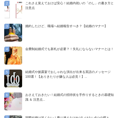
これさえ覚えておけば安心！結婚内祝いの「のし」の書き方と
2
注意点
婚約したけど、職場へ結婚報告すべき？【結婚のマナー】
3
会費制結婚式でも新札が必要？！失礼にならないマナーとは！
4
結婚式や披露宴でおしゃれな演出が出来る英語のメッセージ
5
100選！【ありきたりが嫌な人は必見！】...
おさえておきたい！結婚式の招待状を手作りするときの基礎知
6
識 ＆ 注意点...
国際結婚は甘くない！乗り越えなければいけない6つの壁と、
7