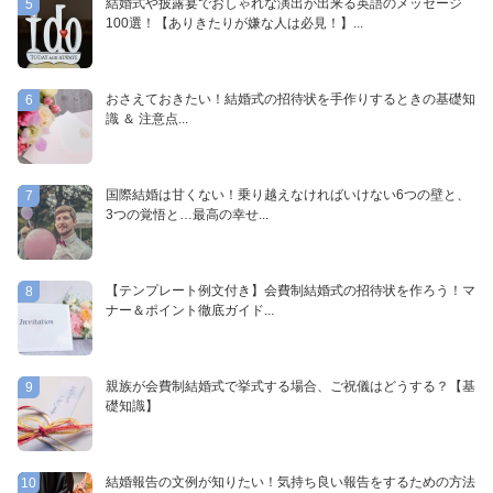
結婚式や披露宴でおしゃれな演出が出来る英語のメッセージ
5
100選！【ありきたりが嫌な人は必見！】...
おさえておきたい！結婚式の招待状を手作りするときの基礎知
6
識 ＆ 注意点...
国際結婚は甘くない！乗り越えなければいけない6つの壁と、
7
3つの覚悟と…最高の幸せ...
【テンプレート例文付き】会費制結婚式の招待状を作ろう！マ
8
ナー＆ポイント徹底ガイド...
親族が会費制結婚式で挙式する場合、ご祝儀はどうする？【基
9
礎知識】
結婚報告の文例が知りたい！気持ち良い報告をするための方法
10