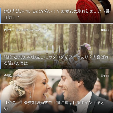
婚活方法がバレるのが怖い！？ 結婚式の馴れ初め…どう乗
り切る？
内祝い・御礼
結婚式の常識・マナー
8年前
結婚式お祝いのお返しにカタログギフトはあり？！喜ばれ
る選び方とは
会費制結婚式
8年前
【必見！】会費制結婚式で上司に喜ばれるポイントまと
め！