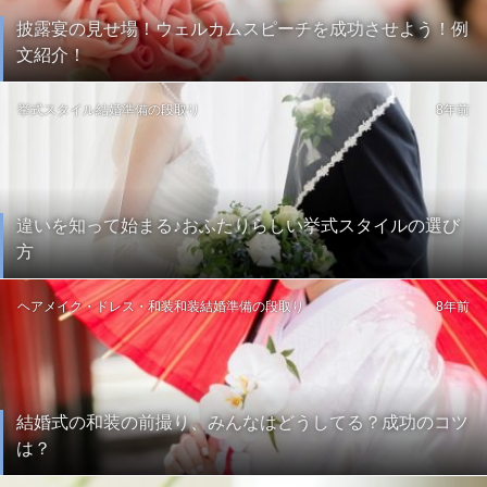
披露宴の見せ場！ウェルカムスピーチを成功させよう！例
文紹介！
挙式スタイル
結婚準備の段取り
8年前
違いを知って始まる♪おふたりらしい挙式スタイルの選び
方
ヘアメイク・ドレス・和装
和装
結婚準備の段取り
8年前
結婚式の和装の前撮り、みんなはどうしてる？成功のコツ
は？