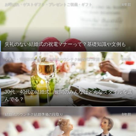
お呼ばれ・ゲスト
ギフト・プレゼント
ご祝儀・ギフト
8年前
失礼のない結婚式の祝電マナーって？基礎知識や文例も
マナー・常識
挙式スタイル
結婚式のウンチク
結婚式の常識・マナー
8年前
30代、40代の結婚式…世間のみんなはどんなスタイルを選
んでる？
結婚式のウンチク
結婚準備の段取り
8年前