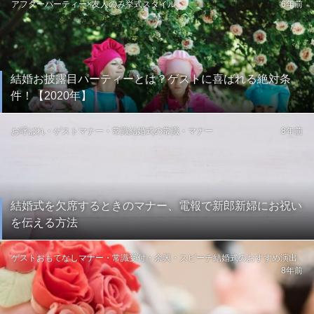
アフターパーティー×友人のみ
挙式スタイル
6年前
結婚お披露目パーティーとは？ゲストに喜ばれる絶対条
件！【2020年】
お呼ばれ・ゲスト
マナー・常識
結婚式の常識・マナー
8年前
結婚式を欠席するときのマナー、電報で新郎新婦にお祝い
を伝える方法
ゲストおもてなし
マナー・常識
受付・余興・スピーチ
結婚式のおすすめ演出
8年前