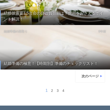
結婚披露宴1.5次会の自己負担額は？費用をおさえるポイ
ント解説！
結婚準備の段取り
9年前
結婚準備の極意！【時期別】準備のチェックリスト！
次のページ
1
2
3
4