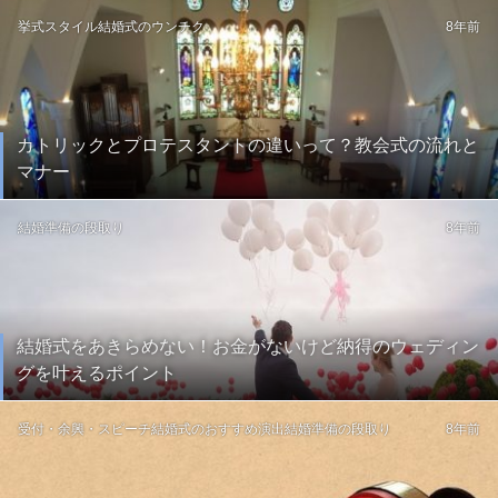
挙式スタイル
結婚式のウンチク
8年前
カトリックとプロテスタントの違いって？教会式の流れと
マナー
結婚準備の段取り
8年前
結婚式をあきらめない！お金がないけど納得のウェディン
グを叶えるポイント
受付・余興・スピーチ
結婚式のおすすめ演出
結婚準備の段取り
8年前