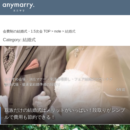
会費制の結婚式・1.5次会 TOP
>
note
>
結婚式
Category:
結婚式
おすすめ会場・演出
マナー・常識
会場探し・フェア
結婚式のウンチク
結婚式場・披露宴
結婚準備の段取り
6年前
親族だけの結婚式はメリットがいっぱい！段取りがシンプ
ルで費用も節約できる！