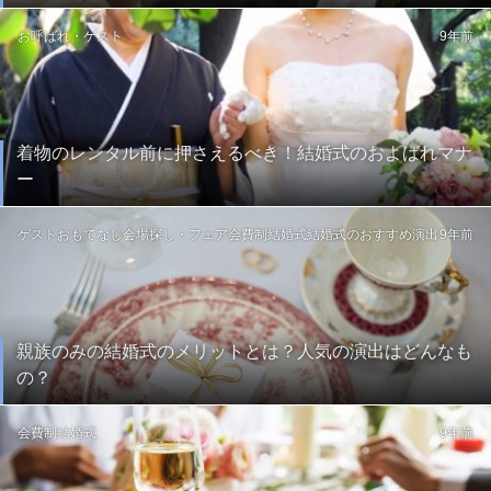
お呼ばれ・ゲスト
9年前
着物のレンタル前に押さえるべき！結婚式のおよばれマナ
ー
ゲストおもてなし
会場探し・フェア
会費制結婚式
結婚式のおすすめ演出
9年前
親族のみの結婚式のメリットとは？人気の演出はどんなも
の？
会費制結婚式
9年前