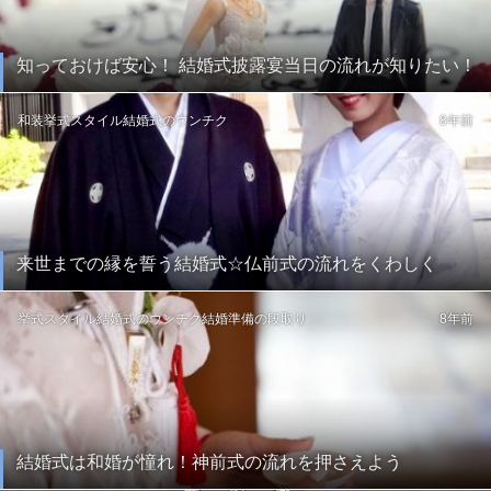
知っておけば安心！ 結婚式披露宴当日の流れが知りたい！
和装
挙式スタイル
結婚式のウンチク
8年前
来世までの縁を誓う結婚式☆仏前式の流れをくわしく
挙式スタイル
結婚式のウンチク
結婚準備の段取り
8年前
結婚式は和婚が憧れ！神前式の流れを押さえよう