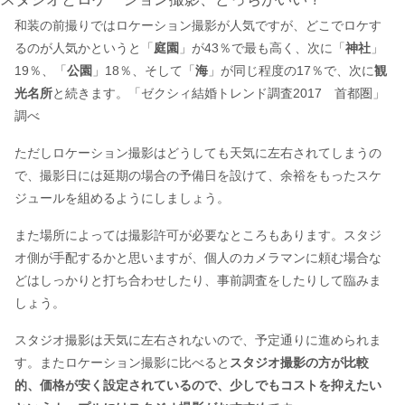
和装の前撮りではロケーション撮影が人気ですが、どこでロケす
るのが人気かというと「
庭園
」が43％で最も高く、次に「
神社
」
19％、「
公園
」18％、そして「
海
」が同じ程度の17％で、次に
観
光名所
と続きます。「ゼクシィ結婚トレンド調査2017 首都圏」
調べ
ただしロケーション撮影はどうしても天気に左右されてしまうの
で、撮影日には延期の場合の予備日を設けて、余裕をもったスケ
ジュールを組めるようにしましょう。
また場所によっては撮影許可が必要なところもあります。スタジ
オ側が手配するかと思いますが、個人のカメラマンに頼む場合な
どはしっかりと打ち合わせしたり、事前調査をしたりして臨みま
しょう。
スタジオ撮影は天気に左右されないので、予定通りに進められま
す。またロケーション撮影に比べると
スタジオ撮影の方が比較
的、価格が安く設定されているので、少しでもコストを抑えたい