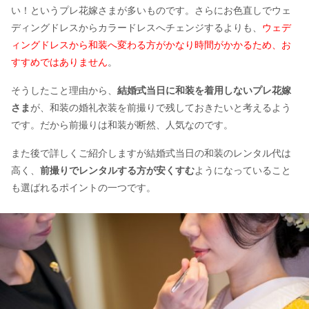
い！というプレ花嫁さまが多いものです。さらにお色直しでウェ
ディングドレスからカラードレスへチェンジするよりも、
ウェデ
ィングドレスから和装へ変わる方がかなり時間がかかるため、お
すすめではありません
。
そうしたこと理由から、
結婚式当日に和装を着用しないプレ花嫁
さま
が、和装の婚礼衣装を前撮りで残しておきたいと考えるよう
です。だから前撮りは和装が断然、人気なのです。
また後で詳しくご紹介しますが結婚式当日の和装のレンタル代は
高く、
前撮りでレンタルする方が安くすむ
ようになっていること
も選ばれるポイントの一つです。