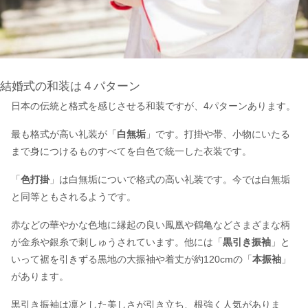
結婚式の和装は４パターン
日本の伝統と格式を感じさせる和装ですが、4パターンあります。
最も格式が高い礼装が「
白無垢
」です。打掛や帯、小物にいたる
まで身につけるものすべてを白色で統一した衣装です。
「
色打掛
」は白無垢についで格式の高い礼装です。今では白無垢
と同等ともされるようです。
赤などの華やかな色地に縁起の良い鳳凰や鶴亀などさまざまな柄
が金糸や銀糸で刺しゅうされています。他には「
黒引き振袖
」と
いって裾を引きずる黒地の大振袖や着丈が約120cmの「
本振袖
」
があります。
黒引き振袖は凛とした美しさが引き立ち、根強く人気がありま