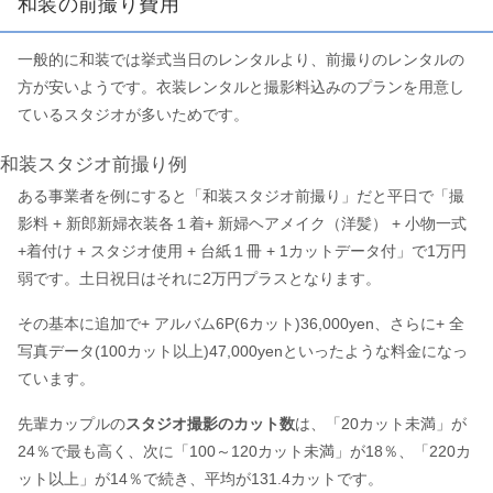
和装の前撮り費用
一般的に和装では挙式当日のレンタルより、前撮りのレンタルの
方が安いようです。衣装レンタルと撮影料込みのプランを用意し
ているスタジオが多いためです。
和装スタジオ前撮り例
ある事業者を例にすると「和装スタジオ前撮り」だと平日で「撮
影料 + 新郎新婦衣装各１着+ 新婦ヘアメイク（洋髪） + 小物一式
+着付け + スタジオ使用 + 台紙１冊 + 1カットデータ付」で1万円
弱です。土日祝日はそれに2万円プラスとなります。
その基本に追加で+ アルバム6P(6カット)36,000yen、さらに+ 全
写真データ(100カット以上)47,000yenといったような料金になっ
ています。
先輩カップルの
スタジオ撮影のカット数
は、「20カット未満」が
24％で最も高く、次に「100～120カット未満」が18％、「220カ
ット以上」が14％で続き、平均が131.4カットです。