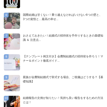
国際結婚は甘くない！乗り越えなければいけない6つの壁と、
6
3つの覚悟と…最高の幸せ...
おさえておきたい！結婚式の招待状を手作りするときの基礎知
7
識 ＆ 注意点...
【テンプレート例文付き】会費制結婚式の招待状を作ろう！マ
8
ナー＆ポイント徹底ガイド...
親族が会費制結婚式で挙式する場合、ご祝儀はどうする？【基
9
礎知識】
結婚報告の文例が知りたい！気持ち良い報告をするための方法
10
とは！