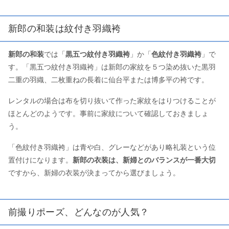
新郎の和装は紋付き羽織袴
新郎の和装
では「
黒五つ紋付き羽織袴
」か「
色紋付き羽織袴
」で
す。「黒五つ紋付き羽織袴」は新郎の家紋を５つ染め抜いた黒羽
二重の羽織、二枚重ねの長着に仙台平または博多平の袴です。
レンタルの場合は布を切り抜いて作った家紋をはりつけることが
ほとんどのようです。事前に家紋について確認しておきましょ
う。
「色紋付き羽織袴」は青や白、グレーなどがあり略礼装という位
置付けになります。
新郎の衣装は、新婦とのバランスが一番大切
ですから、新婦の衣装が決まってから選びましょう。
前撮りポーズ、どんなのが人気？