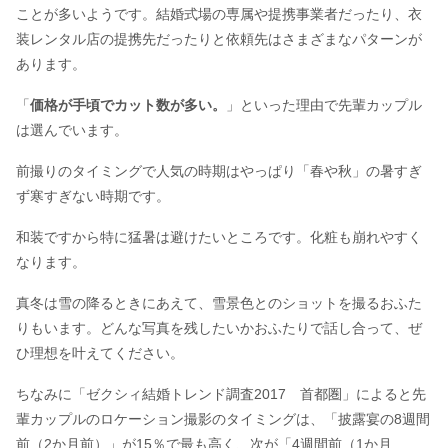
ことが多いようです。結婚式場の専属や提携事業者だったり、衣
装レンタル店の提携先だったりと依頼先はさまざまなパターンが
あります。
「
価格が手頃でカット数が多い。
」といった理由で先輩カップル
は選んでいます。
前撮りのタイミングで人気の時期はやっぱり「春や秋」の暑すぎ
ず寒すぎない時期です。
和装ですから特に猛暑は避けたいところです。化粧も崩れやすく
なります。
真冬は雪の降るときにあえて、雪景色とのショットを撮るおふた
りもいます。どんな写真を残したいかおふたりで話し合って、ぜ
ひ理想を叶えてください。
ちなみに「ゼクシィ結婚トレンド調査2017 首都圏」によると先
輩カップルのロケーション撮影のタイミングは、「披露宴の8週間
前（2か月前）」が15％で最も高く、次が「4週間前（1か月