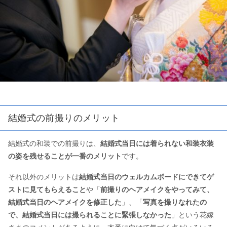
結婚式の前撮りのメリット
結婚式の和装での前撮りは、
結婚式当日には着られない和装衣装
の姿を残せることが一番のメリット
です。
それ以外のメリットは
結婚式当日のウェルカムボードにできてゲ
ストに見てもらえること
や「
前撮りのヘアメイクをやってみて、
結婚式当日のヘアメイクを修正した
」、「
写真を撮りなれたの
で、結婚式当日には撮られることに緊張しなかった
」という花嫁