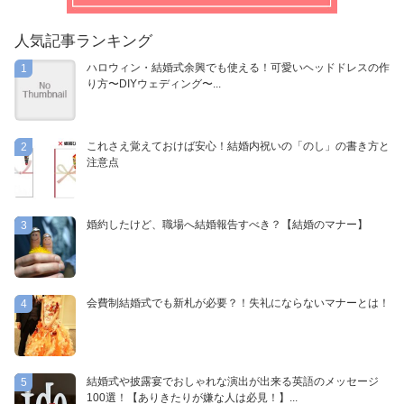
人気記事ランキング
ハロウィン・結婚式余興でも使える！可愛いヘッドドレスの作
1
り方〜DIYウェディング〜...
これさえ覚えておけば安心！結婚内祝いの「のし」の書き方と
2
注意点
婚約したけど、職場へ結婚報告すべき？【結婚のマナー】
3
会費制結婚式でも新札が必要？！失礼にならないマナーとは！
4
結婚式や披露宴でおしゃれな演出が出来る英語のメッセージ
5
100選！【ありきたりが嫌な人は必見！】...