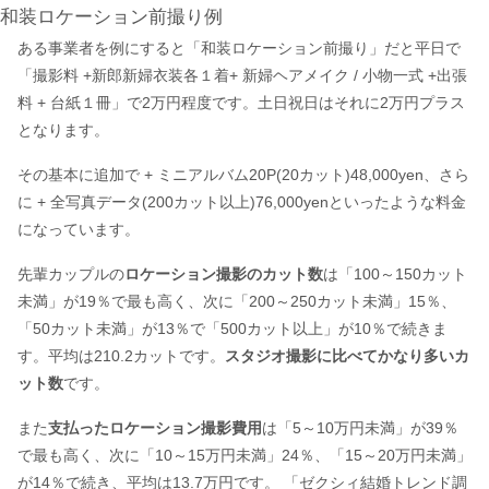
和装ロケーション前撮り例
ある事業者を例にすると「和装ロケーション前撮り」だと平日で
「撮影料 +新郎新婦衣装各１着+ 新婦ヘアメイク / 小物一式 +出張
料 + 台紙１冊」で2万円程度です。土日祝日はそれに2万円プラス
となります。
その基本に追加で + ミニアルバム20P(20カット)48,000yen、さら
に + 全写真データ(200カット以上)76,000yenといったような料金
になっています。
先輩カップルの
ロケーション撮影のカット数
は「100～150カット
未満」が19％で最も高く、次に「200～250カット未満」15％、
「50カット未満」が13％で「500カット以上」が10％で続きま
す。平均は210.2カットです。
スタジオ撮影に比べてかなり多いカ
ット数
です。
また
支払ったロケーション撮影費用
は「5～10万円未満」が39％
で最も高く、次に「10～15万円未満」24％、「15～20万円未満」
が14％で続き、平均は13.7万円です。 「ゼクシィ結婚トレンド調