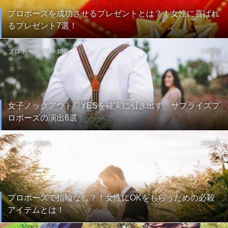
プロポーズを成功させるプレゼントとは？！女性に喜ばれ
るプレゼント7選！
プロポーズ
恋愛・婚活
10年前
女子ノックアウト♡YESを確実に引き出す、サプライズプ
ロポーズの演出6選
プロポーズ
婚約
10年前
プロポーズで指輪なし？！女性にOKをもらうための必殺
アイテムとは！