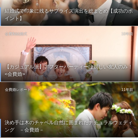
結婚式で印象に残るサプライズ演出を総まとめ【成功のポ
イント】
会費制結婚式
10年前
【カジュアル派】アフターパーティーは親しい友人のみ！
<会費婚>
会費婚レポート
11年前
決め手は木のチャペル自然に囲まれたナチュラルウェディ
ング －会費婚－