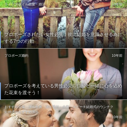
ライフスタイル
恋愛・婚活
10年前
プロポーズされたい女性必見！彼に結婚を意識させる為に
する7つの行動
プロポーズ
婚約
10年前
プロポーズを考えている男性必見♡指輪と一緒に心を込め
た花束を渡そう！
おすすめ会場・演出
余興・演出
受付・余興・スピーチ
結婚式のウンチク
結婚式のおすすめ演出
10年前