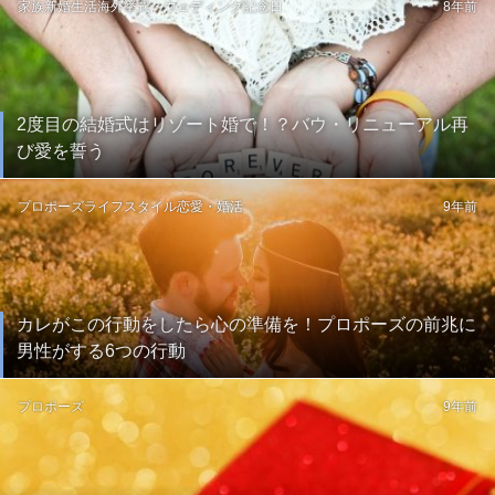
家族
新婚生活
海外挙式・ウェディング
記念日
8年前
2度目の結婚式はリゾート婚で！？バウ・リニューアル再
び愛を誓う
プロポーズ
ライフスタイル
恋愛・婚活
9年前
カレがこの行動をしたら心の準備を！プロポーズの前兆に
男性がする6つの行動
プロポーズ
9年前