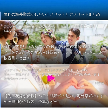
憧れの海外挙式がしたい！メリットとデメリットまとめ
アフターパーティー×友人のみ
海外挙式・ウェディング
海外挙式・旅行
結婚式場・披露宴
10年前
海外挙式を行うカップルの44％が帰国後にお披露目パーテ
ィーを実施！海外挙式＋帰国後パーティーOHIROME（お
披露目）とは！
ウェディングドレス
お呼ばれ・ゲスト
ヘアメイク・ドレス・和装
マナー・常識
メイク・ヘア・美容
海外挙式・ウェディング
海外挙式・旅行
結婚式のウンチク
10年前
【先輩花嫁が伝授】ハワイ結婚式の魅力！海外挙式のすす
め〜費用から服装、予算など〜