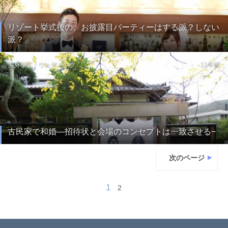
リゾート挙式後の、お披露目パーティーはする派？しない
派？
海外挙式・ウェディング
11年前
古民家で和婚—招待状と会場のコンセプトは一致させる−
次のページ
1
2