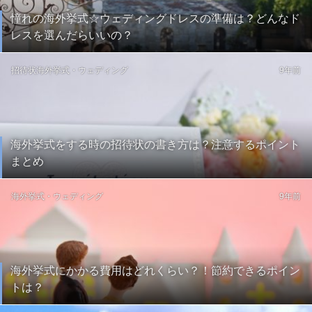
憧れの海外挙式☆ウェディングドレスの準備は？どんなド
レスを選んだらいいの？
招待状
海外挙式・ウェディング
9年前
海外挙式をする時の招待状の書き方は？注意するポイント
まとめ
海外挙式・ウェディング
9年前
海外挙式にかかる費用はどれくらい？！節約できるポイン
トは？