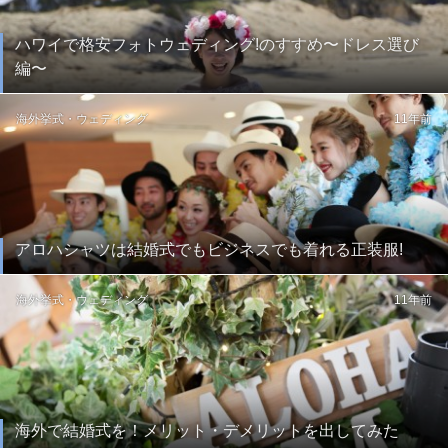
ハワイで格安フォトウェディング!のすすめ〜ドレス選び
編〜
海外挙式・ウェディング
11年前
アロハシャツは結婚式でもビジネスでも着れる正装服!
海外挙式・ウェディング
11年前
海外で結婚式を！メリット・デメリットを出してみた