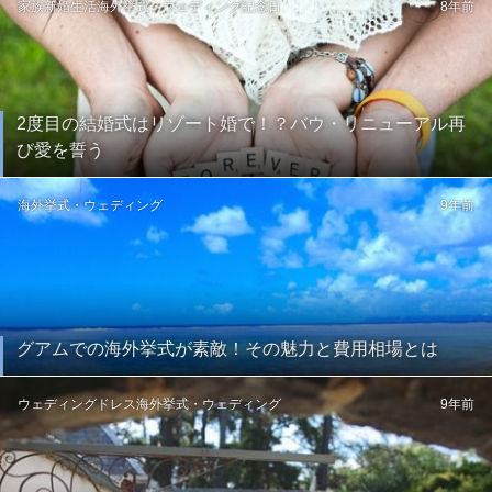
家族
新婚生活
海外挙式・ウェディング
記念日
8年前
2度目の結婚式はリゾート婚で！？バウ・リニューアル再
び愛を誓う
海外挙式・ウェディング
9年前
グアムでの海外挙式が素敵！その魅力と費用相場とは
ウェディングドレス
海外挙式・ウェディング
9年前