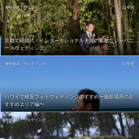
海外挙式・ウェディング
11年前
京都で結婚式！インターナショナル夫婦の素敵なジャパニ
ーズウェディング
海外挙式・ウェディング
11年前
ハワイで格安フォトウェディングのすすめ〜撮影場所のお
すすめエリア編〜
海外挙式・ウェディング
11年前