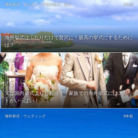
海外挙式・ウェディング
海外挙式・旅行
9年前
海外挙式はふたりだけで贅沢に！最高の挙式にするために
は？
海外挙式・ウェディング
9年前
実は国内挙式よりもお得？！家族での海外挙式にはメリッ
トがいっぱい！
海外挙式・ウェディング
9年前