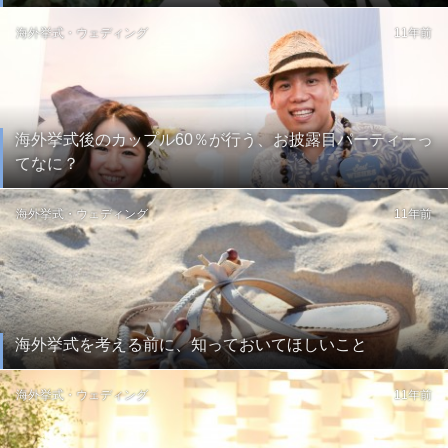
海外挙式・ウェディング
11年前
海外挙式後のカップル60％が行う、お披露目パーティーっ
てなに？
海外挙式・ウェディング
11年前
海外挙式を考える前に、知っておいてほしいこと
海外挙式・ウェディング
11年前