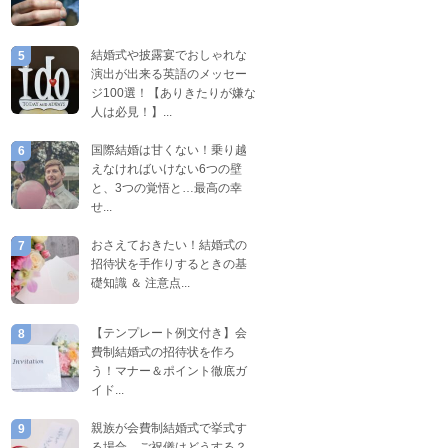
結婚式や披露宴でおしゃれな
5
演出が出来る英語のメッセー
ジ100選！【ありきたりが嫌な
人は必見！】...
国際結婚は甘くない！乗り越
6
えなければいけない6つの壁
と、3つの覚悟と…最高の幸
せ...
おさえておきたい！結婚式の
7
招待状を手作りするときの基
礎知識 ＆ 注意点...
【テンプレート例文付き】会
8
費制結婚式の招待状を作ろ
う！マナー＆ポイント徹底ガ
イド...
親族が会費制結婚式で挙式す
9
る場合、ご祝儀はどうする？