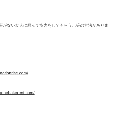
た事がない友人に頼んで協力をしてもらう…等の方法がありま
！
motionrise.com/
.penebakerent.com/