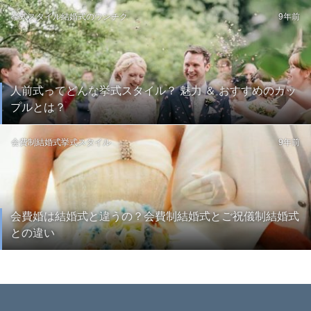
挙式スタイル
結婚式のウンチク
9年前
人前式ってどんな挙式スタイル？ 魅力 ＆ おすすめのカッ
プルとは？
会費制結婚式
挙式スタイル
9年前
会費婚は結婚式と違うの？会費制結婚式とご祝儀制結婚式
との違い