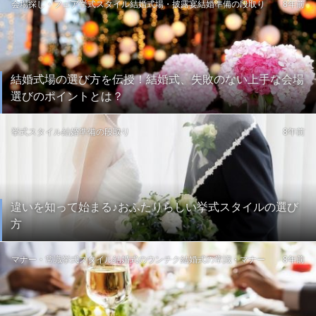
会場探し・フェア
挙式スタイル
結婚式場・披露宴
結婚準備の段取り
8年前
結婚式場の選び方を伝授！結婚式、失敗のない上手な会場
選びのポイントとは？
挙式スタイル
結婚準備の段取り
8年前
違いを知って始まる♪おふたりらしい挙式スタイルの選び
方
マナー・常識
挙式スタイル
結婚式のウンチク
結婚式の常識・マナー
8年前