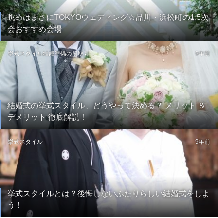
眺めはまさにTOKYOウェディング☆品川・浜松町の1.5次
会おすすめ会場
挙式スタイル
結婚準備の段取り
9年前
結婚式の挙式スタイル、どうやって決める？ メリット ＆
デメリット 徹底解説！！
挙式スタイル
9年前
挙式スタイルとは？後悔しないふたりらしい結婚式をしよ
う！