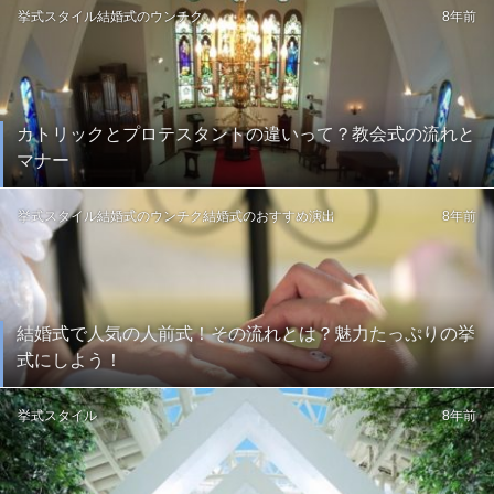
挙式スタイル
結婚式のウンチク
8年前
カトリックとプロテスタントの違いって？教会式の流れと
マナー
挙式スタイル
結婚式のウンチク
結婚式のおすすめ演出
8年前
結婚式で人気の人前式！その流れとは？魅力たっぷりの挙
式にしよう！
挙式スタイル
8年前