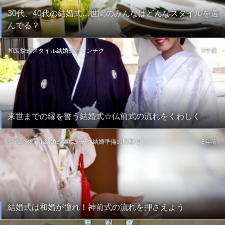
30代、40代の結婚式…世間のみんなはどんなスタイルを選
んでる？
和装
挙式スタイル
結婚式のウンチク
8年前
来世までの縁を誓う結婚式☆仏前式の流れをくわしく
挙式スタイル
結婚式のウンチク
結婚準備の段取り
8年前
結婚式は和婚が憧れ！神前式の流れを押さえよう