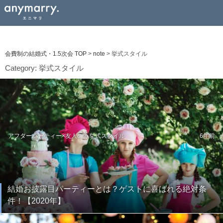
会費制の結婚式・1.5次会 TOP
>
note
>
挙式スタイル
Category:
挙式スタイル
アフターパーティー×友人のみ
挙式スタイル
6年前
結婚お披露目パーティーとは？ゲストに喜ばれる絶対条
件！【2020年】