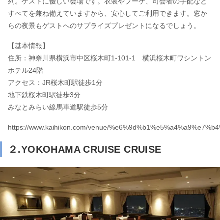
列。ゲストに優しい会場です。衣装やブーケ、司会者の手配など
すべてを兼ね備えていますから、安心してご利用できます。窓か
らの夜景もゲストへのサプライズプレゼントになるでしょう。
【基本情報】
住所：神奈川県横浜市中区桜木町
1-101-1
横浜桜木町ワシントン
ホテル
24
階
アクセス：JR桜木町駅徒歩1分
地下鉄桜木町駅徒歩3分
みなとみらい線馬車道駅徒歩5分
https://www.kaihikon.com/venue/%e6%9d%b1%e5%a4%a
２.YOKOHAMA CRUISE CRUISE