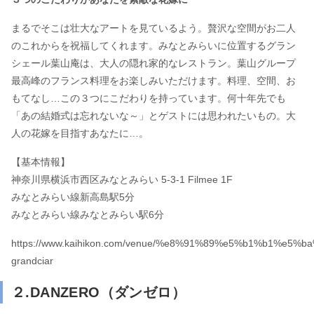
まるでそこは壮大なアートを見ているよう。贅沢な空間がお二人
のこれからを祝福してくれます。みなとみらいに位置するグラン
シェール葉山庵は、大人の隠れ家的なレストラン。葉山グループ
最高峰のフランス料理をお楽しみいただけます。料理、空間、お
もてなし…この３つにこだわりを持っています。何十年先でも
「あの結婚式は忘れないな～」とゲストには思われたいもの。大
人の花嫁を目指すあなたに…。
【基本情報】
神奈川県横浜市西区みなとみらい 5-3-1 Filmee 1F
みなとみらい線新高島駅5分
みなとみらい線みなとみらい駅6分
https://www.kaihikon.com/venue/%e8%91%89%e5%b1%b1%e5%ba
grandciar
２.DANZERO（ダンゼロ）