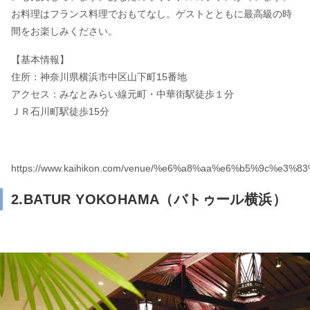
お料理はフランス料理でおもてなし。ゲストとともに最高級の時
間をお楽しみください。
【基本情報】
住所：神奈川県横浜市中区山下町15番地
アクセス：みなとみらい線元町・中華街駅徒歩１分
ＪＲ石川町駅徒歩15分
https://www.kaihikon.com/venue/%e6%a8%aa%e6%b5%9c
2.BATUR YOKOHAMA（バトゥール横浜）