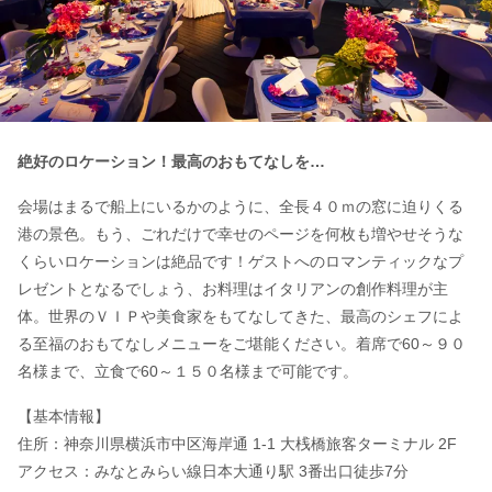
絶好のロケーション！最高のおもてなしを…
会場はまるで船上にいるかのように、全長４０ｍの窓に迫りくる
港の景色。もう、ごれだけで幸せのページを何枚も増やせそうな
くらいロケーションは絶品です！ゲストへのロマンティックなプ
レゼントとなるでしょう、お料理はイタリアンの創作料理が主
体。世界のＶＩＰや美食家をもてなしてきた、最高のシェフによ
る至福のおもてなしメニューをご堪能ください。着席で60～９０
名様まで、立食で60～１５０名様まで可能です。
【基本情報】
住所：神奈川県横浜市中区海岸通 1-1 大桟橋旅客ターミナル 2F
アクセス：みなとみらい線日本大通り駅 3番出口徒歩7分