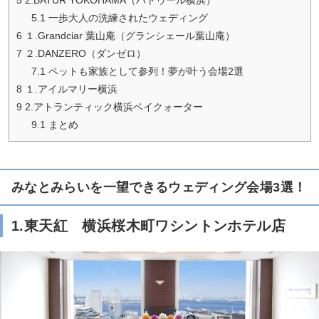
5.1
一歩大人の洗練されたウェディング
6
１.Grandciar 葉山庵（グランシェール葉山庵）
7
２.DANZERO（ダンゼロ）
7.1
ペットも家族として参列！夢が叶う会場2選
8
１.アイルマリー横浜
9
2.アトランティック横浜ベイクォーター
9.1
まとめ
みなとみらいを一望できるウェディング会場3選！
1.東天紅 横浜桜木町ワシントンホテル店