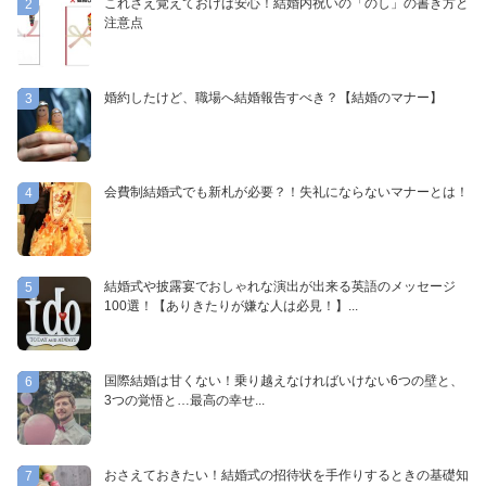
これさえ覚えておけば安心！結婚内祝いの「のし」の書き方と
2
注意点
婚約したけど、職場へ結婚報告すべき？【結婚のマナー】
3
会費制結婚式でも新札が必要？！失礼にならないマナーとは！
4
結婚式や披露宴でおしゃれな演出が出来る英語のメッセージ
5
100選！【ありきたりが嫌な人は必見！】...
国際結婚は甘くない！乗り越えなければいけない6つの壁と、
6
3つの覚悟と…最高の幸せ...
おさえておきたい！結婚式の招待状を手作りするときの基礎知
7