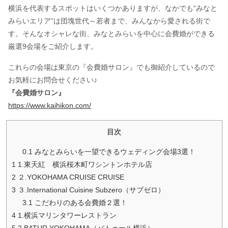
横浜を代表するスポットはいくつかありますが、なかでも“みなと
みらいエリア”は団塊世代～若者まで、みんなから愛される街で
す。そんなオシャレな街、みなとみらいを中心に会費婚ができる
厳選9会場をご紹介します。
これらの会場は東京の『会費婚サロン』でも御紹介しているので
お気軽にお問合せください♪
『会費婚サロン』
https://www.kaihikon.com/
目次
0.1
みなとみらいを一望できるウェディング会場3選！
1
1.東天紅 横浜桜木町ワシントンホテル店
2
２.YOKOHAMA CRUISE CRUISE
3
３.International Cuisine Subzero（サブゼロ）
3.1
こだわりのある会費婚２選！
4
1.横浜マリンタワーレストラン
5
2.BATUR YOKOHAMA（バトゥール横浜）