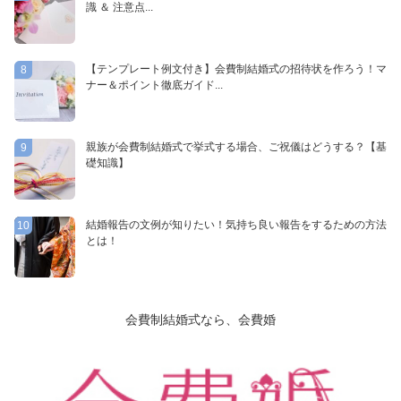
識 ＆ 注意点...
【テンプレート例文付き】会費制結婚式の招待状を作ろう！マ
8
ナー＆ポイント徹底ガイド...
親族が会費制結婚式で挙式する場合、ご祝儀はどうする？【基
9
礎知識】
結婚報告の文例が知りたい！気持ち良い報告をするための方法
10
とは！
会費制結婚式なら、会費婚