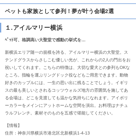
ペットも家族として参列！夢が叶う会場2選
１.アイルマリー横浜
ﾍﾟｯﾄ可、格調高い大聖堂で感動の挙式を…
新横浜エリア随一の規模を誇る、アイルマリー横浜の大聖堂。ス
テンドグラスからさしこむ優しい光が、これからの2人の門出をお
祝いしてくれます。こちらの特徴は、大切な愛犬との参列もOKな
ところ。指輪を運ぶリングドック役などもご用意できます。動物
好きのカップルには、一生の思い出に残ることでしょう。イギリ
スの最も美しいとされるコッツウォルズ地方の雰囲気を施してあ
る会場は、どこを見渡しても温かな気持ちになれます。アイボリ
ーカラーをメインにアットホームな空間を演出。お料理はナチュ
ラルフレンチ。素材そのものを五感で堪能してください。
【情報】
住所：神奈川県横浜市港北区北新横浜1-4-13