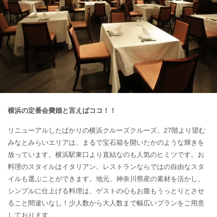
横浜の定番会費婚と言えばココ！！
リニューアルしたばかりの横浜クルーズクルーズ。27階より望む
みなとみらいエリアは、まるで宝石箱を開いたかのような輝きを
放っています。横浜駅東口より直結なのも人気のヒミツです。お
料理のスタイルはイタリアン。レストランならではの自由なスタ
イルも選ぶことができます。地元、神奈川県産の素材を活かし、
シンプルに仕上げる料理は、ゲストの心もお腹もうっとりとさせ
ること間違いなし！少人数から大人数まで幅広いプランをご用意
しております。