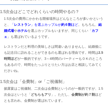
1.5次会はどこでどれくらいの時間やるの？
1.5次会の費用にかかわる開催場所はどんなところが多いかという
と、
「
レストラン
」を選ぶカップルが
約６割
ほど
。もちろん、
結
婚式場
や
ホテル
を選ぶカップルもいますが、同じくらい「
カフ
ェ
」も選ばれているようです。
レストランだと料理の美味しさは間違いありませんし、結婚後に
も記念日に訪れることができるのも選ばれる理由です。時間は
2.5
時間ほど
が一般的ですが、3～4時間のパーティーもＯＫのところ
もあるので、時間をたっぷりとりたい方はお店と相談してみてく
ださいね。
1.5次会は「会費制」or「ご祝儀制」
披露宴はご祝儀制、二次会は会費制というのが一般的ですが、1.5
次会はというと「
どちらもアリ
」。ただし、
会費制が約７割
ほど
とも言われ、会費制が選ばれています。