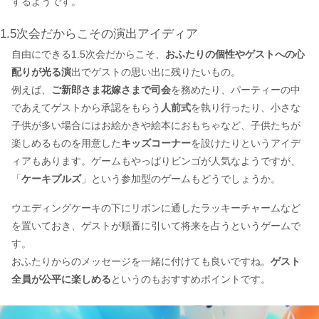
するようです。
1.5次会だからこその演出アイディア
自由にできる1.5次会だからこそ、
おふたりの個性やゲストへの心
配りが光る演
出でゲストの思い出に残りたいもの。
例えば、
ご新郎さま花嫁さまで司会
を務めたり、パーティーの中
であえてゲストから承認をもらう
人前式
を執り行ったり、小さな
子供が多い場合にはお絵かきや絵本におもちゃなど、子供たちが
楽しめるものを用意した
キッズコーナー
を設けたりというアイデ
ィアもあります。ゲームもやっぱりビンゴが人気なようですが、
「
ケーキプルズ
」という参加型のゲームもどうでしょうか。
ウエディングケーキの下にリボンに通したラッキーチャームなど
を置いておき、ゲストが順番に引いて将来を占うというゲームで
す。
おふたりからのメッセージを一緒に付けても良いですね。
ゲスト
全員が公平に楽しめる
というのもおすすめポイントです。