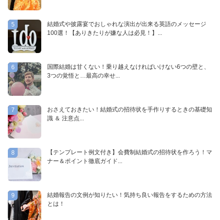
結婚式や披露宴でおしゃれな演出が出来る英語のメッセージ
5
100選！【ありきたりが嫌な人は必見！】...
国際結婚は甘くない！乗り越えなければいけない6つの壁と、
6
3つの覚悟と…最高の幸せ...
おさえておきたい！結婚式の招待状を手作りするときの基礎知
7
識 ＆ 注意点...
【テンプレート例文付き】会費制結婚式の招待状を作ろう！マ
8
ナー＆ポイント徹底ガイド...
結婚報告の文例が知りたい！気持ち良い報告をするための方法
9
とは！