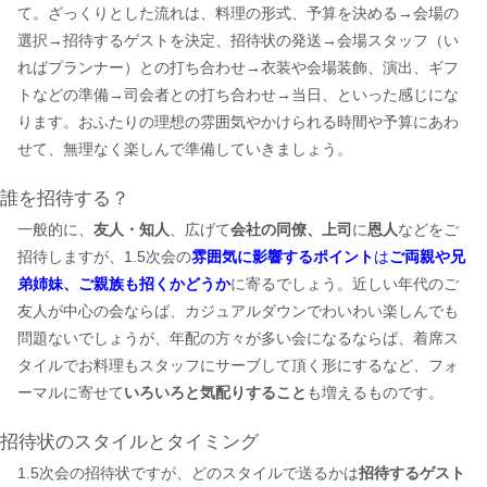
て。ざっくりとした流れは、料理の形式、予算を決める→会場の
選択→招待するゲストを決定、招待状の発送→会場スタッフ（い
ればプランナー）との打ち合わせ→衣装や会場装飾、演出、ギフ
トなどの準備→司会者との打ち合わせ→当日、といった感じにな
ります。おふたりの理想の雰囲気やかけられる時間や予算にあわ
せて、無理なく楽しんで準備していきましょう。
誰を招待する？
一般的に、
友人・知人
、広げて
会社の同僚、上司
に
恩人
などをご
招待しますが、1.5次会の
雰囲気に影響するポイント
は
ご両親や兄
弟姉妹、ご親族も招くかどうか
に寄るでしょう。近しい年代のご
友人が中心の会ならば、カジュアルダウンでわいわい楽しんでも
問題ないでしょうが、年配の方々が多い会になるならば、着席ス
タイルでお料理もスタッフにサーブして頂く形にするなど、フォ
ーマルに寄せて
いろいろと気配りすること
も増えるものです。
招待状のスタイルとタイミング
1.5次会の招待状ですが、どのスタイルで送るかは
招待するゲスト