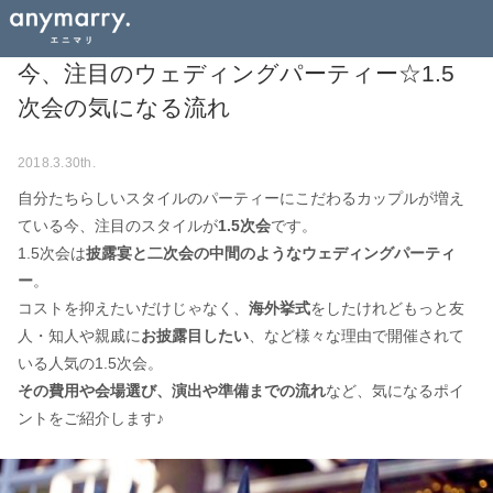
今、注目のウェディングパーティー☆1.5
次会の気になる流れ
2018.3.30th.
自分たちらしいスタイルのパーティーにこだわるカップルが増え
ている今、注目のスタイルが
1.5次会
です。
1.5次会は
披露宴と二次会の中間のようなウェディングパーティ
ー
。
コストを抑えたいだけじゃなく、
海外挙式
をしたけれどもっと友
人・知人や親戚に
お披露目したい
、など様々な理由で開催されて
いる人気の1.5次会。
その費用や会場選び、演出や準備までの流れ
など、気になるポイ
ントをご紹介します♪