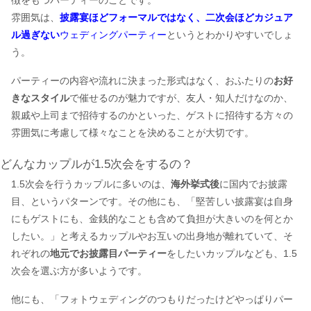
徴をもつパーティーのことです。
雰囲気は、
披露宴ほどフォーマルではなく、二次会ほどカジュア
ル過ぎない
ウェディングパーティー
というとわかりやすいでしょ
う。
パーティーの内容や流れに決まった形式はなく、おふたりの
お好
きなスタイル
で催せるのが魅力ですが、友人・知人だけなのか、
親戚や上司まで招待するのかといった、ゲストに招待する方々の
雰囲気に考慮して様々なことを決めることが大切です。
どんなカップルが1.5次会をするの？
1.5次会を行うカップルに多いのは、
海外挙式後
に国内でお披露
目、というパターンです。その他にも、「堅苦しい披露宴は自身
にもゲストにも、金銭的なことも含めて負担が大きいのを何とか
したい。」と考えるカップルやお互いの出身地が離れていて、そ
れぞれの
地元でお披露目パーティー
をしたいカップルなども、1.5
次会を選ぶ方が多いようです。
他にも、「フォトウェディングのつもりだったけどやっぱりパー