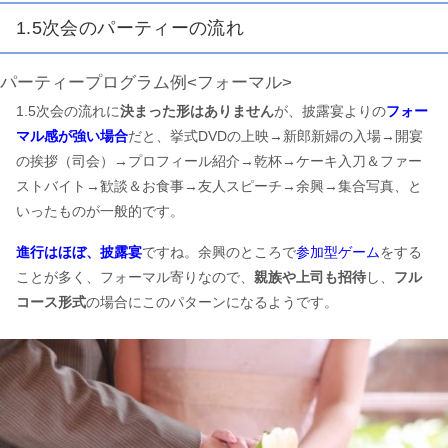
1.5次会のパーティーの流れ
パーティープログラム例<フォーマル>
1.5次会の流れに
決まった形はありません
が、披露宴よりの
フォー
マル感が強い場合
だと、挙式DVDの上映→新郎新婦の入場→開宴
の挨拶（司会）→プロフィール紹介→乾杯→ケーキ入刀＆ファー
ストバイト→歓談＆お食事→友人スピーチ→余興→集合写真、と
いったものが一般的です。
進行はほぼ、披露宴
ですね。余興のところで
参加型ゲーム
をする
ことが多く、フォーマル寄りなので、
親族や上司も招待
し、
フル
コース形式
の場合にこのパターンになるようです。