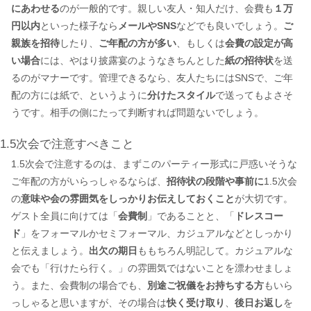
にあわせる
のが一般的です。親しい友人・知人だけ、会費も
１万
円以内
といった様子なら
メールやSNS
などでも良いでしょう。
ご
親族を招待
したり、
ご年配の方が多い
、もしくは
会費の設定が高
い場合
には、やはり披露宴のようなきちんとした
紙の招待状
を送
るのがマナーです。管理できるなら、友人たちにはSNSで、ご年
配の方には紙で、というように
分けたスタイル
で送ってもよさそ
うです。相手の側にたって判断すれば問題ないでしょう。
1.5次会で注意すべきこと
1.5次会で注意するのは、まずこのパーティー形式に戸惑いそうな
ご年配の方がいらっしゃるならば、
招待状の段階や事前に
1.5次会
の
意味や会の雰囲気をしっかりお伝えしておくこと
が大切です。
ゲスト全員に向けては「
会費制
」であることと、「
ドレスコー
ド
」をフォーマルかセミフォーマル、カジュアルなどとしっかり
と伝えましょう。
出欠の期日
ももちろん明記して。カジュアルな
会でも「行けたら行く。」の雰囲気ではないことを漂わせましょ
う。また、会費制の場合でも、
別途ご祝儀をお持ちする方
もいら
っしゃると思いますが、その場合は
快く受け取り
、
後日お返し
を