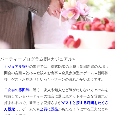
パーティープログラム例<カジュアル>
カジュアル寄り
の進行では、挙式DVDの上映→新郎新婦の入場→
開会の言葉→乾杯→歓談＆お食事→全員参加型のゲーム→新郎挨
拶→ゲストお見送りといったパターンの流れが多いようです。
二次会の雰囲気
に近く、
友人や知人な
ど気がねしない方々のみを
招待しているパーティーの場合に選ばれアットホームな雰囲気が
好まれるので、新郎さま花嫁さまが
ゲストと接する時間をたくさ
ん設定
し、ゲームでも
全員に景品
があたるようにする工夫などを