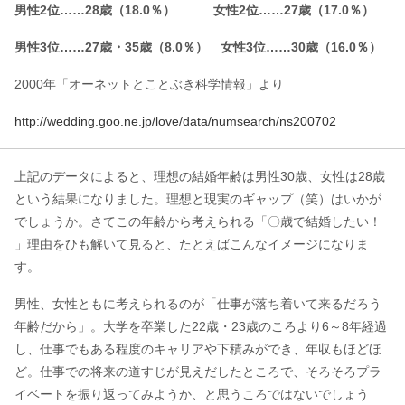
男性2位……28歳（18.0％） 女性2位……27歳（17.0％）
男性3位……27歳・35歳（8.0％） 女性3位……30歳（16.0％）
2000年「オーネットとことぶき科学情報」より
http://wedding.goo.ne.jp/love/data/numsearch/ns200702
上記のデータによると、理想の結婚年齢は男性30歳、女性は28歳
という結果になりました。理想と現実のギャップ（笑）はいかが
でしょうか。さてこの年齢から考えられる「〇歳で結婚したい！
」理由をひも解いて見ると、たとえばこんなイメージになりま
す。
男性、女性ともに考えられるのが「仕事が落ち着いて来るだろう
年齢だから」。大学を卒業した22歳・23歳のころより6～8年経過
し、仕事でもある程度のキャリアや下積みができ、年収もほどほ
ど。仕事での将来の道すじが見えだしたところで、そろそろプラ
イベートを振り返ってみようか、と思うころではないでしょう