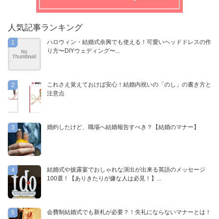
人気記事ランキング
ハロウィン・結婚式余興でも使える！可愛いヘッドドレスの作
1
り方〜DIYウェディング〜...
これさえ覚えておけば安心！結婚内祝いの「のし」の書き方と
2
注意点
婚約したけど、職場へ結婚報告すべき？【結婚のマナー】
3
結婚式や披露宴でおしゃれな演出が出来る英語のメッセージ
4
100選！【ありきたりが嫌な人は必見！】...
会費制結婚式でも新札が必要？！失礼にならないマナーとは！
5