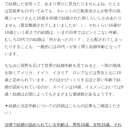
で結婚した女性って、あまり周りに見当たりませんよね。たとえ
ば芸能界をのぞいてみても、タレントの三船美佳さんが歌手の高
橋ジョージさんと16歳＆40歳で結婚された例くらいしかみあたり
ません（最近離婚されてしまいましたが…）。それくらい16歳や
18歳という若さでの結婚は、いまの日本ではピンとこない年齢。
むしろ10代での結婚は「何かあったの！？ 」と心配されてしまっ
たりすることも。一般的には20代～が良く聞く結婚年齢となって
います。
ちなみに視野を広げて世界の結婚年齢を見てみると、一部の地域
を除くアメリカ、ドイツ、イタリア、ロシアなどは男女ともに18
歳と定められています。そのほかびっくりするほど若い年齢で結
婚が認められているのが、スペインは14歳、イエメンにおいては9
歳！結婚はお国によってもさまざまな価値観があるようです。
▼結婚と法定年齢についての詳細はこちらの記事もご確認くださ
い！
法律で結婚が認められている年齢は、男性18歳、女性16歳。それ