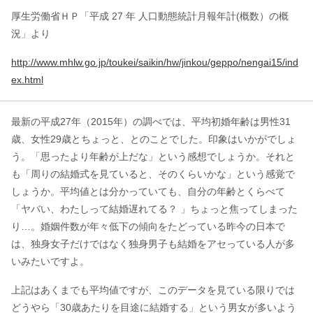
厚生労働省ＨＰ「平成 27 年 人口動態統計月報年計(概数）の概
況」より
http://www.mhlw.go.jp/toukei/saikin/hw/jinkou/geppo/nengai15/ind
ex.html
最新の平成27年（2015年）の調べでは、平均初婚年齢は男性31
歳、女性29歳とちょっと、とのことでした。印象はいかがでしょ
う。「思ったより年齢が上だな」という感想でしょうか。それと
も「周りの結婚式を見ていると、そのくらいかな」という感覚で
しょうか。平均値とは分かっていても、自分の年齢とくらべて
「ヤバい、わたしって結婚遅れてる？ 」ちょっと焦ってしまった
り…。婚姻件数が年々低下の傾向をたどっている昨今の日本で
は、独身女子だけではなく独身男子も結婚をアセっている人が多
いみたいですよ。
上記はあくまでも平均値ですが、このデータを見ている限りでは
どうやら「30歳あたりを目途に結婚する」という男女が多いよう