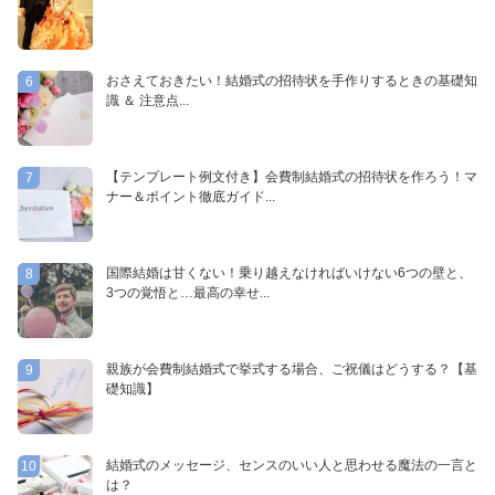
おさえておきたい！結婚式の招待状を手作りするときの基礎知
6
識 ＆ 注意点...
【テンプレート例文付き】会費制結婚式の招待状を作ろう！マ
7
ナー＆ポイント徹底ガイド...
国際結婚は甘くない！乗り越えなければいけない6つの壁と、
8
3つの覚悟と…最高の幸せ...
親族が会費制結婚式で挙式する場合、ご祝儀はどうする？【基
9
礎知識】
結婚式のメッセージ、センスのいい人と思わせる魔法の一言と
10
は？