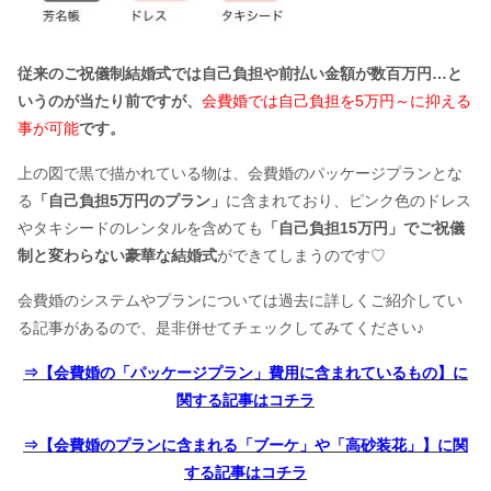
従来のご祝儀制結婚式では自己負担や前払い金額が数百万円…と
いうのが当たり前ですが、
会費婚では自己負担を5万円～に抑える
事が可能
です。
上の図で黒で描かれている物は、会費婚のパッケージプランとな
る
「自己負担5万円のプラン」
に含まれており、ピンク色のドレス
やタキシードのレンタルを含めても
「自己負担15万円」でご祝儀
制と変わらない豪華な結婚式
ができてしまうのです♡
会費婚のシステムやプランについては過去に詳しくご紹介してい
る記事があるので、是非併せてチェックしてみてください♪
⇒【会費婚の「パッケージプラン」費用に含まれているもの】に
関する記事はコチラ
⇒【会費婚のプランに含まれる「ブーケ」や「高砂装花」】に関
する記事はコチラ