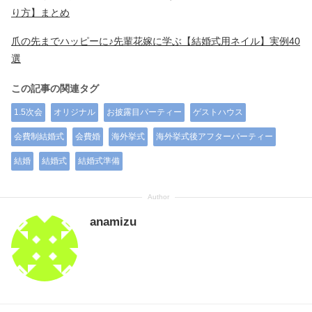
り方】まとめ
爪の先までハッピーに♪先輩花嫁に学ぶ【結婚式用ネイル】実例40
選
この記事の関連タグ
1.5次会
オリジナル
お披露目パーティー
ゲストハウス
会費制結婚式
会費婚
海外挙式
海外挙式後アフターパーティー
結婚
結婚式
結婚式準備
anamizu