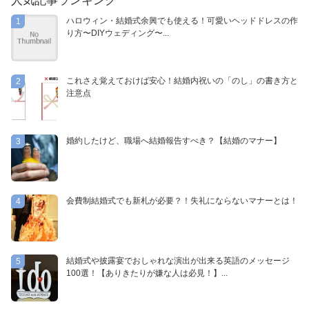
人気記事ランキング
ハロウィン・結婚式余興でも使える！可愛いヘッドドレスの作
1
り方〜DIYウェディング〜...
これさえ覚えておけば安心！結婚内祝いの「のし」の書き方と
2
注意点
婚約したけど、職場へ結婚報告すべき？【結婚のマナー】
3
会費制結婚式でも新札が必要？！失礼にならないマナーとは！
4
結婚式や披露宴でおしゃれな演出が出来る英語のメッセージ
5
100選！【ありきたりが嫌な人は必見！】...