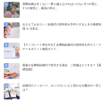
国際結婚は甘くない！乗り越えなければいけない6つの壁と、
6
3つの覚悟と…最高の幸せ...
おさえておきたい！結婚式の招待状を手作りするときの基礎知
7
識 ＆ 注意点...
【テンプレート例文付き】会費制結婚式の招待状を作ろう！マ
8
ナー＆ポイント徹底ガイド...
親族が会費制結婚式で挙式する場合、ご祝儀はどうする？【基
9
礎知識】
結婚式のメッセージ、センスのいい人と思わせる魔法の一言と
10
は？