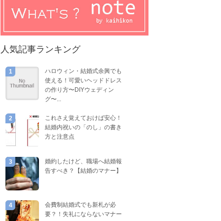
人気記事ランキング
ハロウィン・結婚式余興でも
1
使える！可愛いヘッドドレス
の作り方〜DIYウェディン
グ〜...
これさえ覚えておけば安心！
2
結婚内祝いの「のし」の書き
方と注意点
婚約したけど、職場へ結婚報
3
告すべき？【結婚のマナー】
会費制結婚式でも新札が必
4
要？！失礼にならないマナー