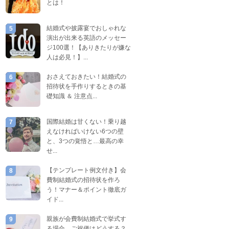
とは！
結婚式や披露宴でおしゃれな
5
演出が出来る英語のメッセー
ジ100選！【ありきたりが嫌な
人は必見！】...
おさえておきたい！結婚式の
6
招待状を手作りするときの基
礎知識 ＆ 注意点...
国際結婚は甘くない！乗り越
7
えなければいけない6つの壁
と、3つの覚悟と…最高の幸
せ...
【テンプレート例文付き】会
8
費制結婚式の招待状を作ろ
う！マナー＆ポイント徹底ガ
イド...
親族が会費制結婚式で挙式す
9
る場合、ご祝儀はどうする？