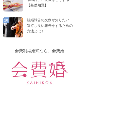
【基礎知識】
結婚報告の文例が知りたい！
10
気持ち良い報告をするための
方法とは！
会費制結婚式なら、会費婚