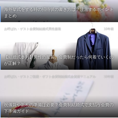
海外挙式をする時の招待状の書き方は？注意するポイント
まとめ
お呼ばれ・ゲスト
会費制結婚式
男性服装
10年前
【結婚式参列】男性の服装、会費制だったら何着ていくの
が正解？
お呼ばれ・ゲスト
ご祝儀・ギフト
会費制結婚式
会費婚マニュアル
10年前
祝儀袋や新札の準備は必要？会費制結婚式で支払う会費の
下準備ガイド