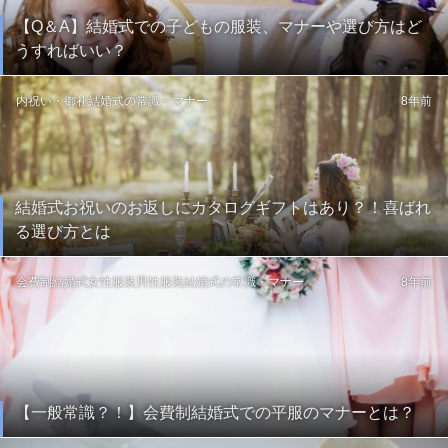
【Q＆A】結婚式での子どもの服装、マナーや選び方はど
うすればいい？
内祝い・御礼
結婚式の常識・マナー
8年前
結婚式お祝いのお返しにカタログギフトはあり？！喜ばれ
る選び方とは
会費制結婚式
女性服装
男性服装
結婚式の常識・マナー
8年前
【一般常識？！】会費制結婚式での平服のマナーとは？