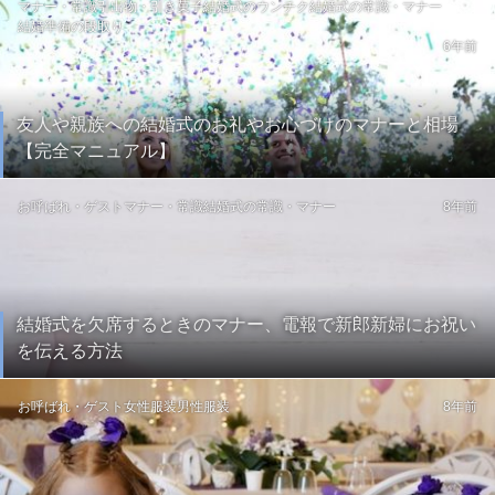
マナー・常識
引出物・引き菓子
結婚式のウンチク
結婚式の常識・マナー
結婚準備の段取り
6年前
友人や親族への結婚式のお礼やお心づけのマナーと相場
【完全マニュアル】
お呼ばれ・ゲスト
マナー・常識
結婚式の常識・マナー
8年前
結婚式を欠席するときのマナー、電報で新郎新婦にお祝い
を伝える方法
お呼ばれ・ゲスト
女性服装
男性服装
8年前