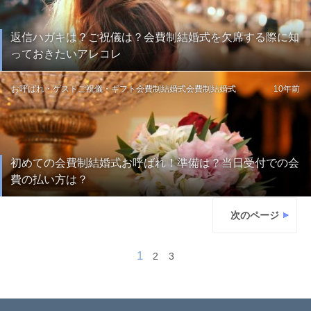
返信ハガキは？ご祝儀は？会費制結婚式を欠席する際に知
っておきたいアレコレ
お呼ばれ・ゲスト
ご祝儀・ギフト
会費制結婚式
会費制結婚式
10年前
初めての会費制結婚式お呼ばれ！準備は？当日受付での会
費の払い方は？
次のページ
1
2
3