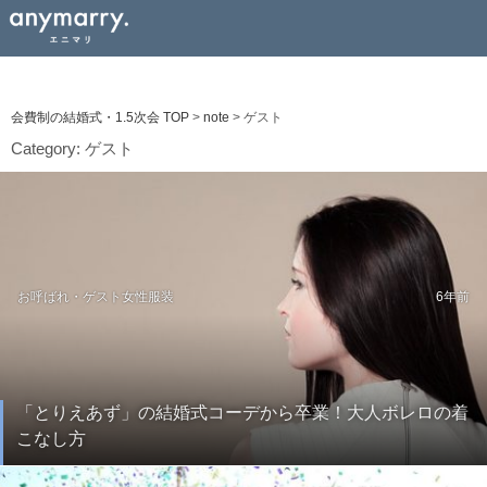
会費制の結婚式・1.5次会 TOP
>
note
>
ゲスト
Category:
ゲスト
お呼ばれ・ゲスト
女性服装
6年前
「とりえあず」の結婚式コーデから卒業！大人ボレロの着
こなし方