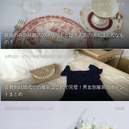
ゲストおもてなし
会場探し・フェア
会費制結婚式
結婚式のおすすめ演出
9年前
親族のみの結婚式のメリットとは？人気の演出はどんなも
の？
お呼ばれ・ゲスト
会費制結婚式
女性服装
男性服装
9年前
会費制結婚式での服装はこれで完璧！男女別服装のポイン
トまとめ
招待状
海外挙式・ウェディング
9年前