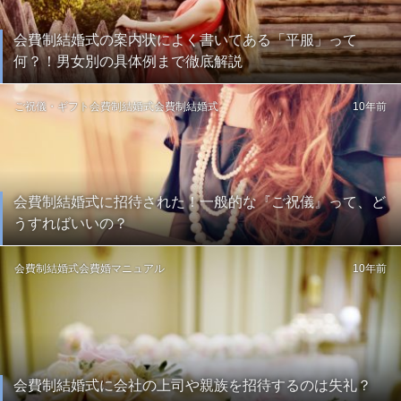
会費制結婚式の案内状によく書いてある「平服」って
何？！男女別の具体例まで徹底解説
ご祝儀・ギフト
会費制結婚式
会費制結婚式
10年前
会費制結婚式に招待された！一般的な『ご祝儀』って、ど
うすればいいの？
会費制結婚式
会費婚マニュアル
10年前
会費制結婚式に会社の上司や親族を招待するのは失礼？