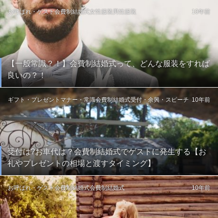
お呼ばれ・ゲスト
会費制結婚式
女性服装
男性服装
10年前
【一般常識？！】会費制結婚式って、どんな服装をすれば
良いの？！
ギフト・プレゼント
マナー・常識
会費制結婚式
受付・余興・スピーチ
10年前
受付は?お車代は？会費制結婚式でゲストに発生する【お
礼やプレゼントの相場と渡すタイミング】
お呼ばれ・ゲスト
会費制結婚式
会費制結婚式
10年前