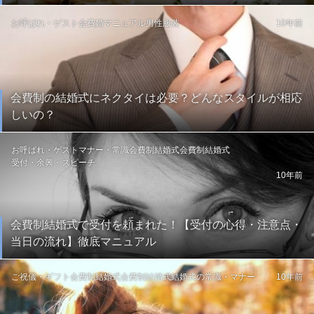
お呼ばれ・ゲスト
会費婚マニュアル
男性服装
10年前
会費制の結婚式にネクタイは必要？どんなスタイルが相応
しいの？
お呼ばれ・ゲスト
マナー・常識
会費制結婚式
会費制結婚式
受付・余興・スピーチ
10年前
会費制結婚式で受付を頼まれた！【受付の心得・注意点・
当日の流れ】徹底マニュアル
ご祝儀・ギフト
会費制結婚式
会費制結婚式
結婚式の常識・マナー
10年前