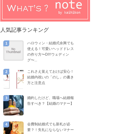
人気記事ランキング
ハロウィン・結婚式余興でも
1
使える！可愛いヘッドドレス
の作り方〜DIYウェディン
グ〜...
これさえ覚えておけば安心！
2
結婚内祝いの「のし」の書き
方と注意点
婚約したけど、職場へ結婚報
3
告すべき？【結婚のマナー】
会費制結婚式でも新札が必
4
要？！失礼にならないマナー