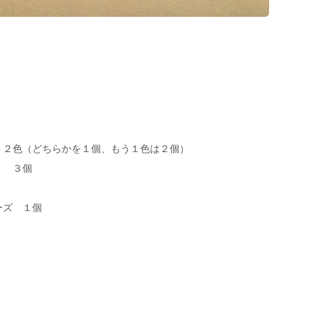
 ２色（どちらかを１個、もう１色は２個）
） ３個
ーズ １個