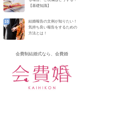
【基礎知識】
結婚報告の文例が知りたい！
10
気持ち良い報告をするための
方法とは！
会費制結婚式なら、会費婚