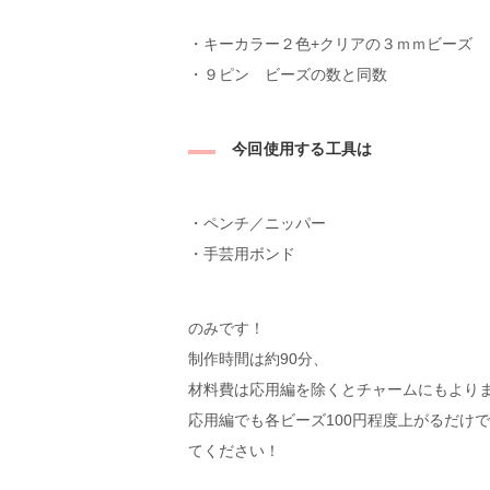
・キーカラー２色+クリアの３ｍｍビーズ
・９ピン ビーズの数と同数
今回使用する工具は
・ペンチ／ニッパー
・手芸用ボンド
のみです！
制作時間は約90分、
材料費は応用編を除くとチャームにもよります
応用編でも各ビーズ100円程度上がるだけ
てください！