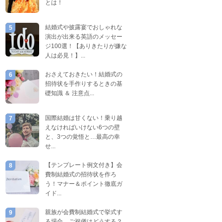
とは！
結婚式や披露宴でおしゃれな
5
演出が出来る英語のメッセー
ジ100選！【ありきたりが嫌な
人は必見！】...
おさえておきたい！結婚式の
6
招待状を手作りするときの基
礎知識 ＆ 注意点...
国際結婚は甘くない！乗り越
7
えなければいけない6つの壁
と、3つの覚悟と…最高の幸
せ...
【テンプレート例文付き】会
8
費制結婚式の招待状を作ろ
う！マナー＆ポイント徹底ガ
イド...
親族が会費制結婚式で挙式す
9
る場合、ご祝儀はどうする？