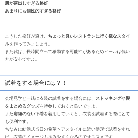
肌が露出しすぎる格好
あまりにも個性的すぎる格好
こうした格好が避け、
ちょっと良いレストランに行く様なスタイ
ル
を作ってみましょう。
また靴は、長時間立って移動する可能性があるためヒールは低い
方が安心ですよ。
試着をする場合には？！
会場見学と一緒に衣装の試着をする場合には、
ストッキング
や
髪
をまとめるグッズ
を持参しておくと良いですよ。
また
肩紐のない下着
を着用していくと、衣装を試着する際にとて
も便利です。
ちなみに結婚式当日の希望ヘアスタイルに近い髪形で試着をすれ
ば、衣装のイメージも掴みやすくなるのでオススメです。