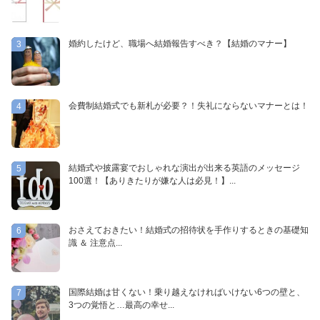
婚約したけど、職場へ結婚報告すべき？【結婚のマナー】
3
会費制結婚式でも新札が必要？！失礼にならないマナーとは！
4
結婚式や披露宴でおしゃれな演出が出来る英語のメッセージ
5
100選！【ありきたりが嫌な人は必見！】...
おさえておきたい！結婚式の招待状を手作りするときの基礎知
6
識 ＆ 注意点...
国際結婚は甘くない！乗り越えなければいけない6つの壁と、
7
3つの覚悟と…最高の幸せ...