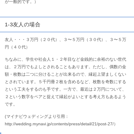
が一般的です。）
1-3友人の場合
友人・・・３万円（２０代）、３〜５万円（３０代）、３〜５万
円（４０代）
ちなみに、学生や社会人１・２年目など金銭的に余裕のない世代
は、２万円でもよしとされることもあります。ただし、偶数の金
額・枚数は二つに分けることが出来るので、縁起上望ましくない
とされています。５千円冊２枚を含めるなど、枚数を奇数にする
という工夫をするのも手です。一方で、最近は２万円について、
２という数字をペアと捉えて縁起がよいとする考え方もあるよう
です。
(マイナビウェディングより引用：
http://wedding.mynavi.jp/contents/press/detail/21/post-27/）