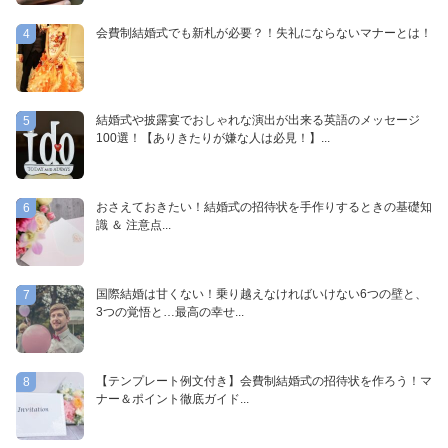
会費制結婚式でも新札が必要？！失礼にならないマナーとは！
4
結婚式や披露宴でおしゃれな演出が出来る英語のメッセージ
5
100選！【ありきたりが嫌な人は必見！】...
おさえておきたい！結婚式の招待状を手作りするときの基礎知
6
識 ＆ 注意点...
国際結婚は甘くない！乗り越えなければいけない6つの壁と、
7
3つの覚悟と…最高の幸せ...
【テンプレート例文付き】会費制結婚式の招待状を作ろう！マ
8
ナー＆ポイント徹底ガイド...