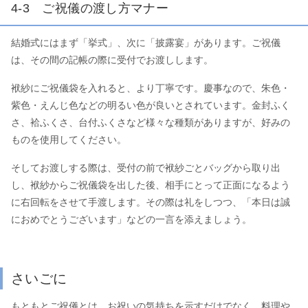
4-3 ご祝儀の渡し方マナー
結婚式にはまず「挙式」、次に「披露宴」があります。ご祝儀
は、その間の記帳の際に受付でお渡しします。
袱紗にご祝儀袋を入れると、より丁寧です。慶事なので、朱色・
紫色・えんじ色などの明るい色が良いとされています。金封ふく
さ、袷ふくさ、台付ふくさなど様々な種類がありますが、好みの
ものを使用してください。
そしてお渡しする際は、受付の前で袱紗ごとバッグから取り出
し、袱紗からご祝儀袋を出した後、相手にとって正面になるよう
に右回転をさせて手渡します。その際は礼をしつつ、「本日は誠
におめでとうございます」などの一言を添えましょう。
さいごに
もともとご祝儀とは、お祝いの気持ちを示すだけでなく、料理や