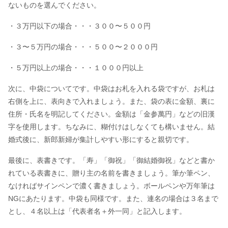
ないものを選んでください。
・３万円以下の場合・・・３００〜５００円
・３〜５万円の場合・・・５００〜２０００円
・５万円以上の場合・・・１０００円以上
次に、中袋についてです。中袋はお札を入れる袋ですが、お札は
右側を上に、表向きで入れましょう。また、袋の表に金額、裏に
住所・氏名を明記してください。金額は「金参萬円」などの旧漢
字を使用します。ちなみに、糊付けはしなくても構いません。結
婚式後に、新郎新婦が集計しやすい形にすると親切です。
最後に、表書きです。「寿」「御祝」「御結婚御祝」などと書か
れている表書きに、贈り主の名前を書きましょう。筆か筆ペン、
なければサインペンで濃く書きましょう。ボールペンや万年筆は
NGにあたります。中袋も同様です。また、連名の場合は３名まで
とし、４名以上は「代表者名＋外一同」と記入します。