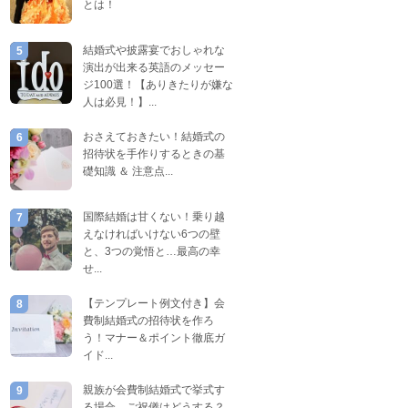
とは！
結婚式や披露宴でおしゃれな
5
演出が出来る英語のメッセー
ジ100選！【ありきたりが嫌な
人は必見！】...
おさえておきたい！結婚式の
6
招待状を手作りするときの基
礎知識 ＆ 注意点...
国際結婚は甘くない！乗り越
7
えなければいけない6つの壁
と、3つの覚悟と…最高の幸
せ...
【テンプレート例文付き】会
8
費制結婚式の招待状を作ろ
う！マナー＆ポイント徹底ガ
イド...
親族が会費制結婚式で挙式す
9
る場合、ご祝儀はどうする？