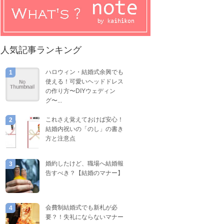
人気記事ランキング
ハロウィン・結婚式余興でも
1
使える！可愛いヘッドドレス
の作り方〜DIYウェディン
グ〜...
これさえ覚えておけば安心！
2
結婚内祝いの「のし」の書き
方と注意点
婚約したけど、職場へ結婚報
3
告すべき？【結婚のマナー】
会費制結婚式でも新札が必
4
要？！失礼にならないマナー