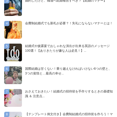
婚約したけど、職場へ結婚報告すべき？【結婚のマナー】
3
会費制結婚式でも新札が必要？！失礼にならないマナーとは！
4
結婚式や披露宴でおしゃれな演出が出来る英語のメッセージ
5
100選！【ありきたりが嫌な人は必見！】...
国際結婚は甘くない！乗り越えなければいけない6つの壁と、
6
3つの覚悟と…最高の幸せ...
おさえておきたい！結婚式の招待状を手作りするときの基礎知
7
識 ＆ 注意点...
【テンプレート例文付き】会費制結婚式の招待状を作ろう！マ
8