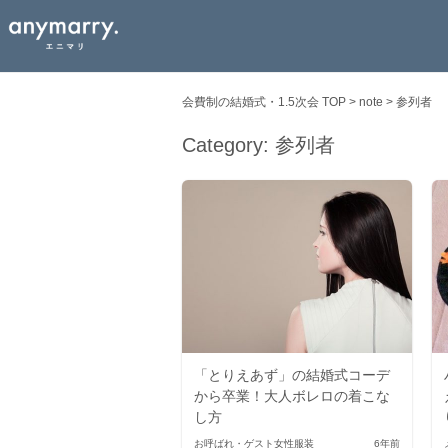
会費制の結婚式・1.5次会 TOP
>
note
>
参列者
Category:
参列者
「とりえあず」の結婚式コーデ
から卒業！大人ボレロの着こな
し方
お呼ばれ・ゲスト
女性服装
6年前