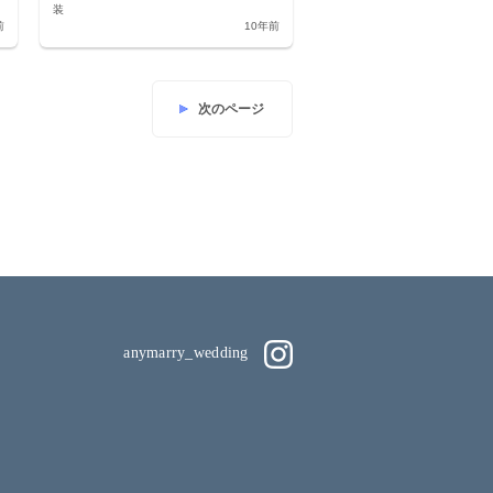
装
前
10年前
次のページ
anymarry_wedding