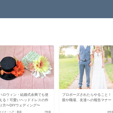
ハロウィン・結婚式余興でも使
プロポーズされたらやること！
える！可愛いヘッドドレスの作
親や職場、友達への報告マナー
り方〜DIYウェディング〜
メイク・ヘア・美容
7年前
8年