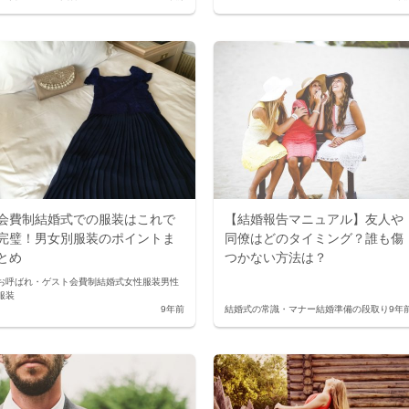
会費制結婚式での服装はこれで
【結婚報告マニュアル】友人や
完璧！男女別服装のポイントま
同僚はどのタイミング？誰も傷
とめ
つかない方法は？
お呼ばれ・ゲスト
会費制結婚式
女性服装
男性
服装
9年前
結婚式の常識・マナー
結婚準備の段取り
9年