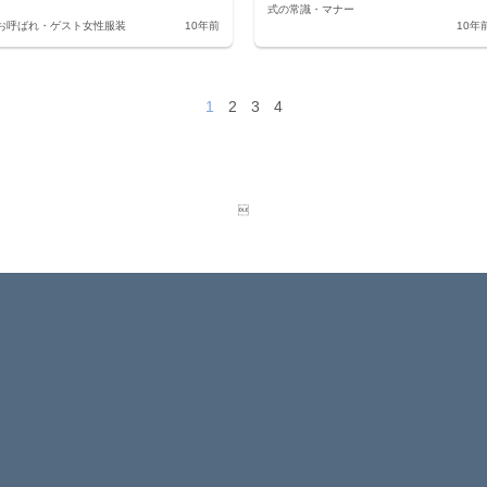
式の常識・マナー
お呼ばれ・ゲスト
女性服装
10年前
10年
1
2
3
4
