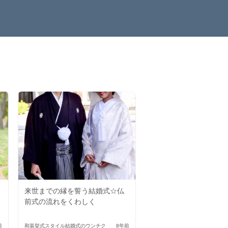
来世までの縁を誓う結婚式☆仏
前式の流れをくわしく
前
和装
挙式スタイル
結婚式のウンチク
8年前