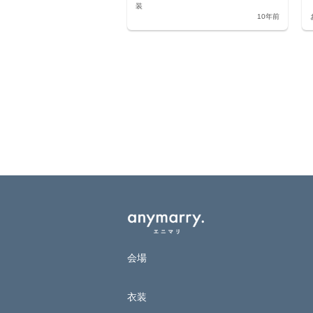
装
10年前
会場
衣装