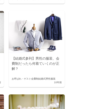
【結婚式参列】男性の服装、会
費制だったら何着ていくのが正
解？
お呼ばれ・ゲスト
会費制結婚式
男性服装
前
10年前