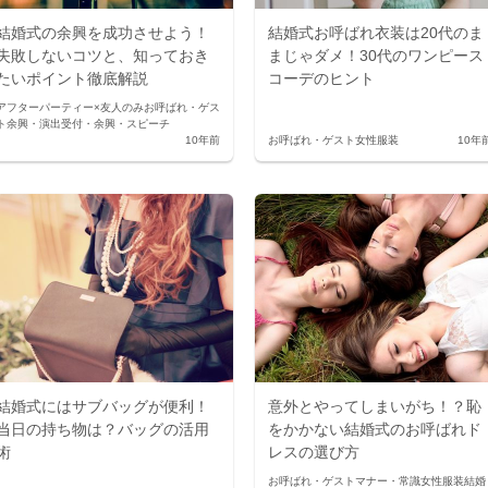
結婚式の余興を成功させよう！
結婚式お呼ばれ衣装は20代のま
失敗しないコツと、知っておき
まじゃダメ！30代のワンピース
たいポイント徹底解説
コーデのヒント
アフターパーティー×友人のみ
お呼ばれ・ゲス
ト
余興・演出
受付・余興・スピーチ
10年前
お呼ばれ・ゲスト
女性服装
10年
結婚式にはサブバッグが便利！
意外とやってしまいがち！？恥
当日の持ち物は？バッグの活用
をかかない結婚式のお呼ばれド
術
レスの選び方
お呼ばれ・ゲスト
マナー・常識
女性服装
結婚