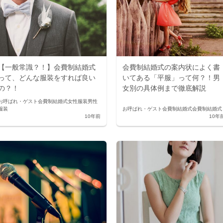
【一般常識？！】会費制結婚式
会費制結婚式の案内状によく書
って、どんな服装をすれば良い
いてある「平服」って何？！男
の？！
女別の具体例まで徹底解説
お呼ばれ・ゲスト
会費制結婚式
女性服装
男性
服装
お呼ばれ・ゲスト
会費制結婚式
会費制結婚式
10年前
10年