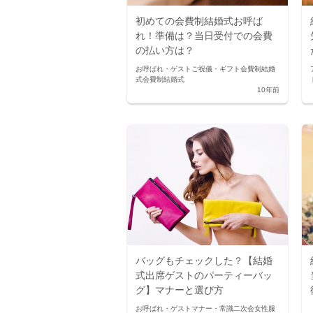
初めての会費制結婚式お呼ば
れ！準備は？当日受付での会費
の払い方は？
お呼ばれ・ゲスト
ご祝儀・ギフト
会費制結婚
式
会費制結婚式
10年前
バッグもチェックした？【結婚
式出席ゲストのパーティーバッ
グ】マナーと選び方
お呼ばれ・ゲスト
マナー・常識
二次会
女性服