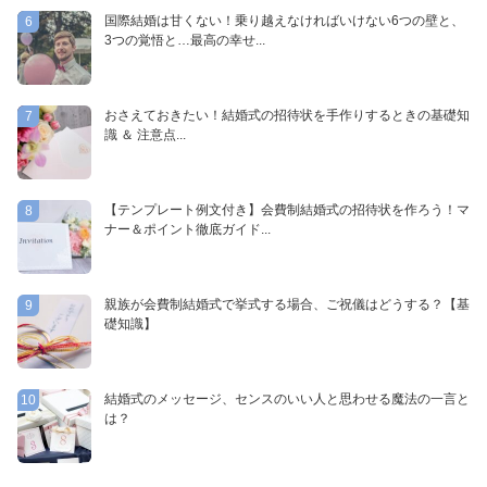
国際結婚は甘くない！乗り越えなければいけない6つの壁と、
6
3つの覚悟と…最高の幸せ...
おさえておきたい！結婚式の招待状を手作りするときの基礎知
7
識 ＆ 注意点...
【テンプレート例文付き】会費制結婚式の招待状を作ろう！マ
8
ナー＆ポイント徹底ガイド...
親族が会費制結婚式で挙式する場合、ご祝儀はどうする？【基
9
礎知識】
結婚式のメッセージ、センスのいい人と思わせる魔法の一言と
10
は？