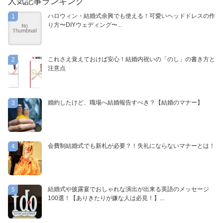
人気記事ランキング
ハロウィン・結婚式余興でも使える！可愛いヘッドドレスの作
1
り方〜DIYウェディング〜...
これさえ覚えておけば安心！結婚内祝いの「のし」の書き方と
2
注意点
婚約したけど、職場へ結婚報告すべき？【結婚のマナー】
3
会費制結婚式でも新札が必要？！失礼にならないマナーとは！
4
結婚式や披露宴でおしゃれな演出が出来る英語のメッセージ
5
100選！【ありきたりが嫌な人は必見！】...