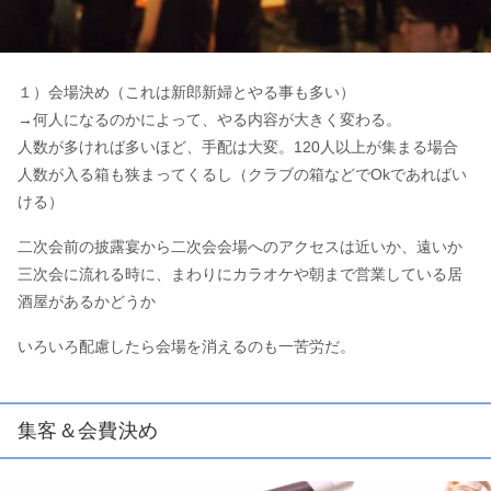
１）会場決め（これは新郎新婦とやる事も多い）
→何人になるのかによって、やる内容が大きく変わる。
人数が多ければ多いほど、手配は大変。120人以上が集まる場合
人数が入る箱も狭まってくるし（クラブの箱などでOkであればい
ける）
二次会前の披露宴から二次会会場へのアクセスは近いか、遠いか
三次会に流れる時に、まわりにカラオケや朝まで営業している居
酒屋があるかどうか
いろいろ配慮したら会場を消えるのも一苦労だ。
集客＆会費決め