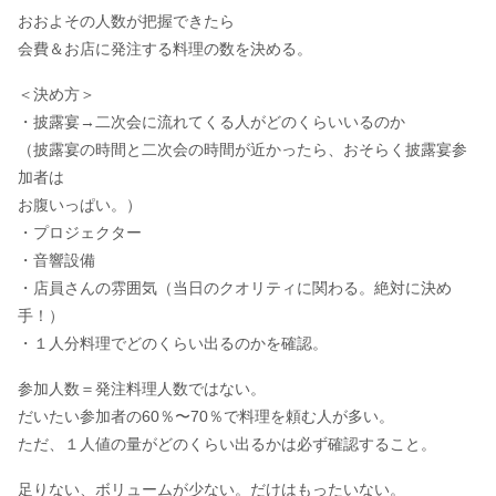
おおよその人数が把握できたら
会費＆お店に発注する料理の数を決める。
＜決め方＞
・披露宴→二次会に流れてくる人がどのくらいいるのか
（披露宴の時間と二次会の時間が近かったら、おそらく披露宴参
加者は
お腹いっぱい。）
・プロジェクター
・音響設備
・店員さんの雰囲気（当日のクオリティに関わる。絶対に決め
手！）
・１人分料理でどのくらい出るのかを確認。
参加人数＝発注料理人数ではない。
だいたい参加者の60％〜70％で料理を頼む人が多い。
ただ、１人値の量がどのくらい出るかは必ず確認すること。
足りない、ボリュームが少ない。だけはもったいない。