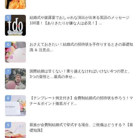
結婚式や披露宴でおしゃれな演出が出来る英語のメッセージ
5
100選！【ありきたりが嫌な人は必見！】...
おさえておきたい！結婚式の招待状を手作りするときの基礎知
6
識 ＆ 注意点...
国際結婚は甘くない！乗り越えなければいけない6つの壁と、
7
3つの覚悟と…最高の幸せ...
【テンプレート例文付き】会費制結婚式の招待状を作ろう！マ
8
ナー＆ポイント徹底ガイド...
親族が会費制結婚式で挙式する場合、ご祝儀はどうする？【基
9
礎知識】