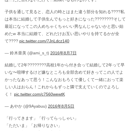
子供を通して見ると、恋人の時とはまた違う部分を知れる????私
は本当に結婚して子供生んでもっと好きになった????????そして
最近になってこの人めちゃくちゃいい男なんじゃないかと思い始
めたw 本当に結婚て、どれだけお互い思いやりを持てるかが全
て????
pic.twitter.com/7JnLdcz140
— 鈴木亜美 (@ami_s_t)
2016年8月7日
結婚して2年????????高校1年から付き合って結婚して2年って早
いな〜喧嘩するけど嫌なところも全部含めて好きってこの人でよ
かったなあって思う！こんなおもろくて優しくて一緒におって楽
しい人はおらん！これからもずっと隣で支えていくのでよろし
く！
pic.twitter.com/c7560wewtK
— あやか (@9Ayabuu)
2016年8月5日
「行ってきます」「行ってらっしゃい」
「ただいま」「お帰りなさい」