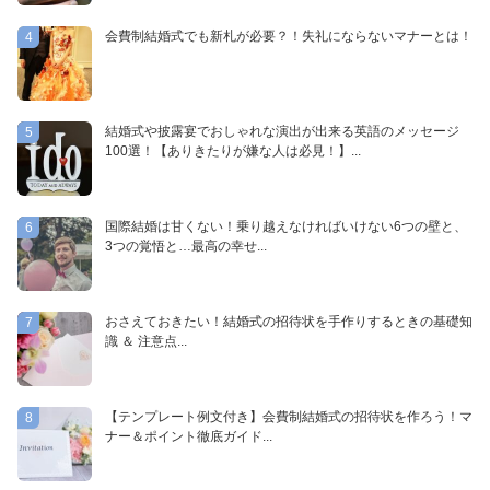
会費制結婚式でも新札が必要？！失礼にならないマナーとは！
4
結婚式や披露宴でおしゃれな演出が出来る英語のメッセージ
5
100選！【ありきたりが嫌な人は必見！】...
国際結婚は甘くない！乗り越えなければいけない6つの壁と、
6
3つの覚悟と…最高の幸せ...
おさえておきたい！結婚式の招待状を手作りするときの基礎知
7
識 ＆ 注意点...
【テンプレート例文付き】会費制結婚式の招待状を作ろう！マ
8
ナー＆ポイント徹底ガイド...