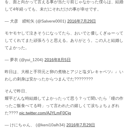
を、面と向かって言える事が当たり前じゃなかった僕らは、結婚
して4年経っても、未だにそれだけの事が幸せです。
— 犬彦 綬蛇矢 (@Salvere0001)
2016年7月29日
モヤモヤして泣きそうになってたら、おいでと優しくぎゅーって
してくれてまた頑張ろうと思える。ありがとう。この人と結婚し
てよかった。
— 夢衣 (@yui_1204)
2016年8月5日
昨日は、大根と手羽元と卵の煮物とアジと塩ダレキャベツ♩♩い
わしの刺身は安かったからつまんでた????????
そんで昨日、
耀平どんな時結婚してよかったって思う？って聞いたら「瞳の作
ったご飯食べてる時」って言われたの嬉しくて涙ちょちょぎれ
た????
pic.twitter.com/AJYLmF0Cjq
— けにちゃん、 (@keni10alh34)
2016年7月29日