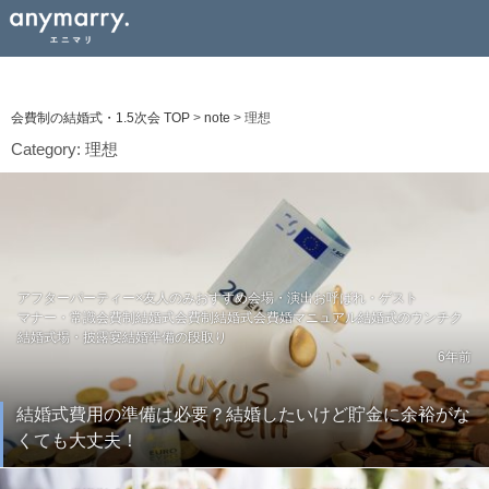
会費制の結婚式・1.5次会 TOP
>
note
>
理想
Category:
理想
アフターパーティー×友人のみ
おすすめ会場・演出
お呼ばれ・ゲスト
マナー・常識
会費制結婚式
会費制結婚式
会費婚マニュアル
結婚式のウンチク
結婚式場・披露宴
結婚準備の段取り
6年前
結婚式費用の準備は必要？結婚したいけど貯金に余裕がな
くても大丈夫！