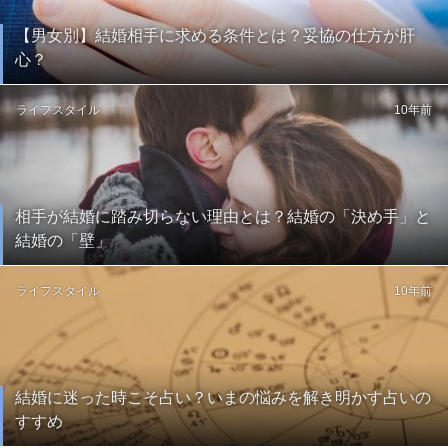
【男女別】結婚相手に求める条件とは？妥協の仕方が肝
心？
ライフスタイル
10年前
相手が結婚に踏み切らない理由とは？結婚の「決め手」と
結婚の「壁」
ライフスタイル
10年前
結婚に迷った時こそ占い？いまの悩みを解き明かす占いの
すすめ