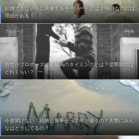
結婚できない人に共通するキーワードとは？ 独身なのには
理由がある！
プロポーズ
9年前
男性がプロポーズする最高のタイミングとは？交際期間は
どれくらい？
両家顔合わせ
結婚準備の段取り
結納
9年前
今更聞けない！結納と食事会って何が違うの？実際にみん
なはどうしてるの？