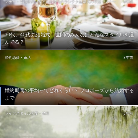
マナー・常識
挙式スタイル
結婚式のウンチク
結婚式の常識・マナー
8年前
30代、40代の結婚式…世間のみんなはどんなスタイルを選
んでる？
婚約
恋愛・婚活
8年前
婚約期間の平均ってどれくらい？ プロポーズから結婚する
まで
ライフスタイル
恋愛・婚活
8年前