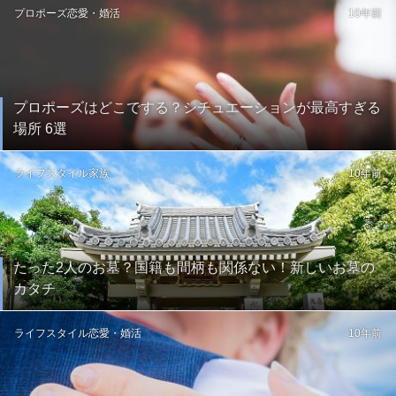
プロポーズ
恋愛・婚活
10年前
プロポーズはどこでする？シチュエーションが最高すぎる
場所 6選
ライフスタイル
家族
10年前
たった2人のお墓？国籍も間柄も関係ない！新しいお墓の
カタチ
ライフスタイル
恋愛・婚活
10年前