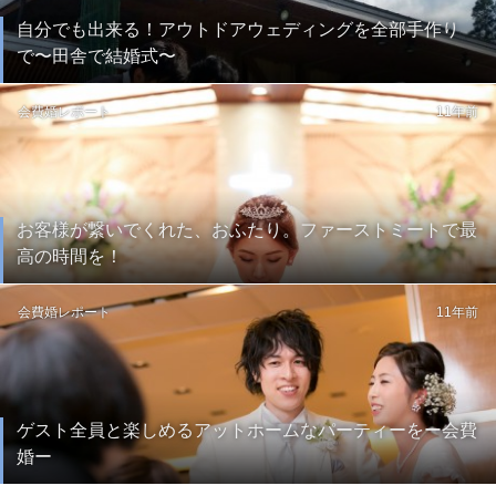
自分でも出来る！アウトドアウェディングを全部手作り
で〜田舎で結婚式〜
会費婚レポート
11年前
お客様が繋いでくれた、おふたり。ファーストミートで最
高の時間を！
会費婚レポート
11年前
ゲスト全員と楽しめるアットホームなパーティーをー会費
婚ー