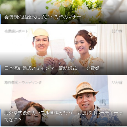
会費制の結婚式に参加する時のマナー
会費婚レポート
11年前
日本流結婚式とミャンマー流結婚式！ー会費婚ー
海外挙式・ウェディング
11年前
海外挙式後のカップル60％が行う、お披露目パーティーっ
てなに？