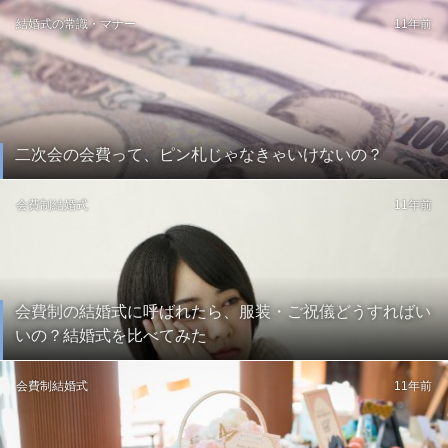
結婚式の常識・マナー
11年前
二次会の会費って、ピン札じゃなきゃいけないの？
会費制結婚式
11年前
会費制の結婚式に呼ばれたら、服装・ご祝儀どうすればい
いの？結婚式を比べてみた
会費制結婚式
11年前