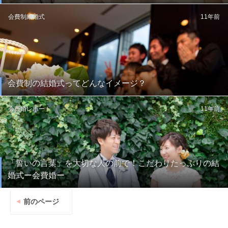
会費制結婚式
11年前
会費制の結婚式ってどんなイメージ？
会費婚レポート
11年前
「誓いの言葉」を大切な人の前で！こだわりたっぷりの結
婚式ー会費婚ー
前のページ