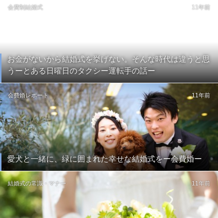
会費制結婚式
11年前
お金がないから結婚式を挙げない。そんな時代は違うと思
うーとある日曜日のタクシー運転手の話ー
会費婚レポート
11年前
愛犬と一緒に、緑に囲まれた幸せな結婚式をー会費婚ー
結婚式の常識・マナー
11年前