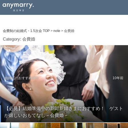
会費制の結婚式・1.5次会 TOP
>
note
>
会費婚
Category:
会費婚
結婚式のおすすめ演出
10年前
【必見】結婚準備中の新郎新婦さまにおすすめ！ ゲスト
が嬉しいおもてなし－会費婚－