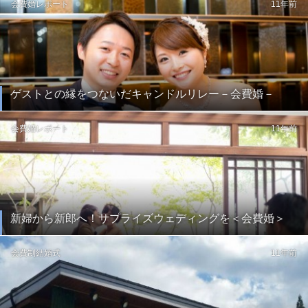
会費婚レポート
11年前
ゲストとの縁をつないだキャンドルリレー－会費婚－
会費婚レポート
11年前
新婦から新郎へ！サプライズウェディングを＜会費婚＞
会費制結婚式
11年前