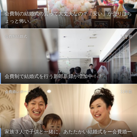
会費制の結婚式の質って大丈夫なの？「安い」が売りはち
ょっと怖い。
会費制結婚式
11年前
会費制で結婚式を行う新郎新婦が増加中！？
会費婚レポート
11年前
家族３人で子供と一緒に、あたたかい結婚式をー会費婚ー