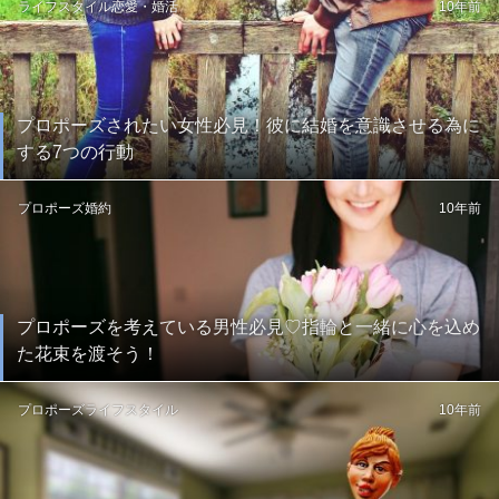
ライフスタイル
恋愛・婚活
10年前
プロポーズされたい女性必見！彼に結婚を意識させる為に
する7つの行動
プロポーズ
婚約
10年前
プロポーズを考えている男性必見♡指輪と一緒に心を込め
た花束を渡そう！
プロポーズ
ライフスタイル
10年前