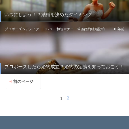
いつにしよう！？結婚を決めたタイミング
プロポーズ
ヘアメイク・ドレス・和装
マナー・常識
婚約
結婚指輪
10年前
プロポーズしたら婚約成立？婚約の定義を知っておこう！
前のページ
2
1