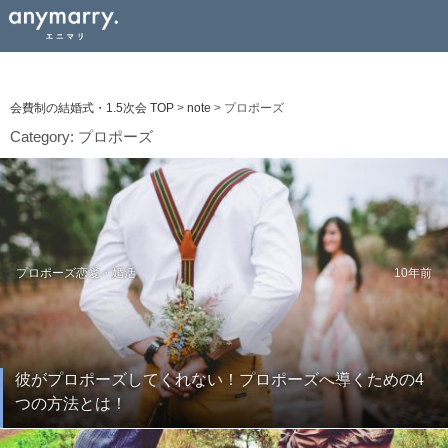
会費制の結婚式・1.5次会 TOP
>
note
>
プロポーズ
Category:
プロポーズ
プロポーズ
恋愛・婚活
10年前
彼がプロポーズしてくれない！プロポーズへ導くための4
つの方法とは！