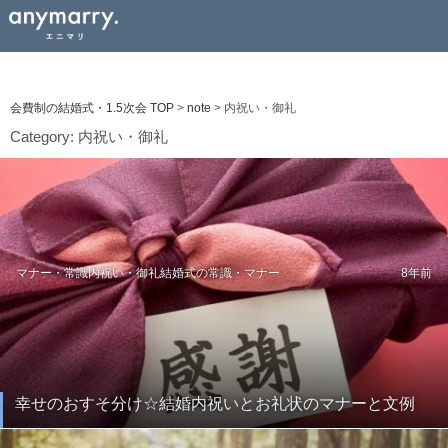
会費制の結婚式・1.5次会 TOP
>
note
>
内祝い・御礼
Category:
内祝い・御礼
マナー・常識
内祝い・御礼
結婚式の常識・マナー
8年前
幸せのおすそ分け☆結婚内祝いとお礼状のマナーと文例