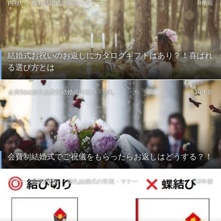
内祝い・御礼
結婚式の常識・マナー
8年前
結婚式お祝いのお返しにカタログギフトはあり？！喜ばれ
る選び方とは
会費制結婚式
会費制結婚式
内祝い・御礼
10年前
会費制結婚式でご祝儀をもらったらお返しはどうする？！
マナー・常識
内祝い・御礼
結婚式の常識・マナー
10年前