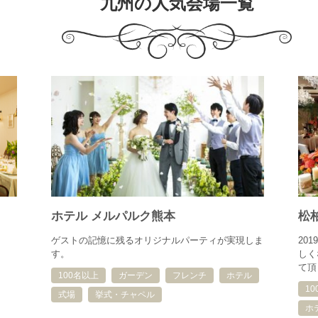
九州の人気会場一覧
ホテル メルパルク熊本
松
ゲストの記憶に残るオリジナルパーティが実現しま
20
す。
しく
て頂
100名以上
ガーデン
フレンチ
ホテル
1
式場
挙式・チャペル
ホ