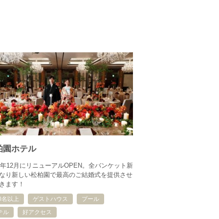
柏園ホテル
19年12月にリニューアルOPEN。全バンケット新
なり新しい松柏園で最高のご結婚式を提供させ
きます！
00名以上
ゲストハウス
プール
テル
好アクセス