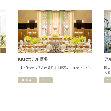
KKRホテル博多
ア
～KKRホテル博多が提案する最高のウエディングを
国大
～
大変
100名以上
ホテル
ゲ