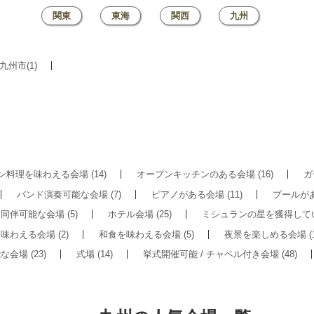
関東
東海
関西
九州
九州市(1)
ン料理を味わえる会場
(14)
オープンキッチンのある会場
(16)
ガ
バンド演奏可能な会場
(7)
ピアノがある会場
(11)
プールが
ト同伴可能な会場
(5)
ホテル会場
(25)
ミシュランの星を獲得して
を味わえる会場
(2)
和食を味わえる会場
(5)
夜景を楽しめる会場
(
能な会場
(23)
式場
(14)
挙式開催可能 / チャペル付き会場
(48)