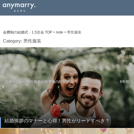
会費制の結婚式・1.5次会 TOP
>
note
>
男性服装
Category:
男性服装
両家顔合わせ
男性服装
結婚準備の段取り
6年前
結婚挨拶のマナーと心得！男性がリードすべき？