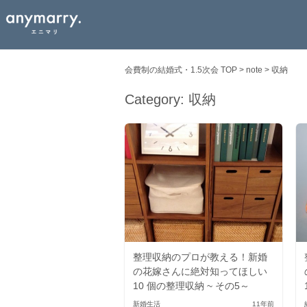
会費制の結婚式・1.5次会 TOP
>
note
>
収納
Category:
収納
整理収納のプロが教える！新婚
の花嫁さんに絶対知ってほしい
10 個の整理収納 ~ その5～
新婚生活
11年前